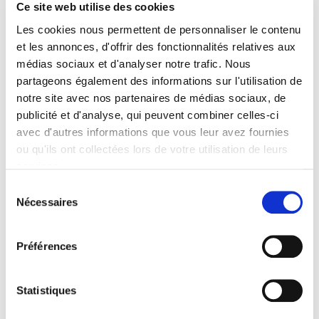
Ce site web utilise des cookies
Formats
Les cookies nous permettent de personnaliser le contenu
et les annonces, d'offrir des fonctionnalités relatives aux
Presse
médias sociaux et d'analyser notre trafic. Nous
partageons également des informations sur l'utilisation de
Sommaire
notre site avec nos partenaires de médias sociaux, de
publicité et d'analyse, qui peuvent combiner celles-ci
Spécifications
avec d'autres informations que vous leur avez fournies
ou qu'ils ont collectées lors de votre utilisation de leurs
services.
Éditeur
Sélection
Presses de Sciences Po
Nécessaires
du
Auteur
consentement
Catherine Lacour-Astol
Préférences
Collection
Académique
Langue
Statistiques
français