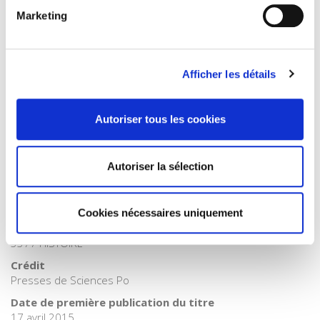
Catégorie (éditeur)
Marketing
Internet Hierarchy
>
Domaines
>
Histoire
Catégorie (éditeur)
Internet Hierarchy
>
Domaine histoire
Afficher les détails
Catégorie (éditeur)
Internet Hierarchy
>
Histoire
BISAC Subject Heading
Autoriser tous les cookies
HIS000000 HISTORY
BIC subject category (UK)
Autoriser la sélection
H Humanities
Code publique Onix
06 Professionnel et académique
Cookies nécessaires uniquement
CLIL (Version 2013-2019 )
3377 HISTOIRE
Crédit
Presses de Sciences Po
Date de première publication du titre
17 avril 2015