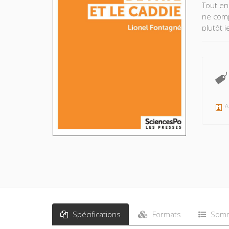
Tout en
ne compe
plutôt 
difficil
Lionel 
politiq
A
Spécifications
Formats
Somm