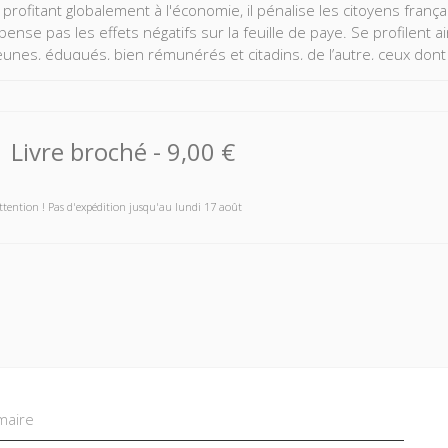
 profitant globalement à l'économie, il pénalise les citoyens franç
nse pas les effets négatifs sur la feuille de paye. Se profilent ain
jeunes, éduqués, bien rémunérés et citadins, de l’autre, ceux do
ement reconvertibles et qui vivent loin des grands bassins d’emploi 
Fontagné décrypte ces mécanismes, qui ne mettent pas tant en cau
ues publiques à en faire bénéficier les laissés-pour-compte.
Livre broché
-
9,00 €
ttention ! Pas d'expédition jusqu'au lundi 17 août
aire