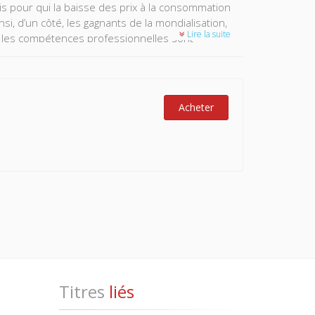
ais pour qui la baisse des prix à la consommation
si, d’un côté, les gagnants de la mondialisation,
Lire la suite
nt les compétences professionnelles sont
diversifiés.
se la mondialisation que l’incapacité des
Acheter
Titres
liés