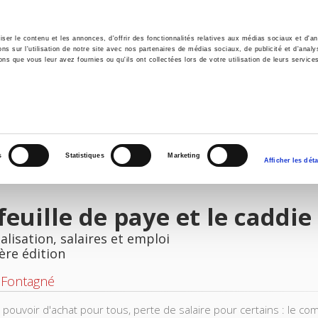
er le contenu et les annonces, d'offrir des fonctionnalités relatives aux médias sociaux et d'ana
 sur l'utilisation de notre site avec nos partenaires de médias sociaux, de publicité et d'analy
ns que vous leur avez fournies ou qu'ils ont collectées lors de votre utilisation de leurs service
il
Environnement
Histoire
International
s
Statistiques
Marketing
Afficher les déta
feuille de paye et le caddie
lisation, salaires et emploi
ère édition
 Fontagné
 pouvoir d'achat pour tous, perte de salaire pour certains : le co