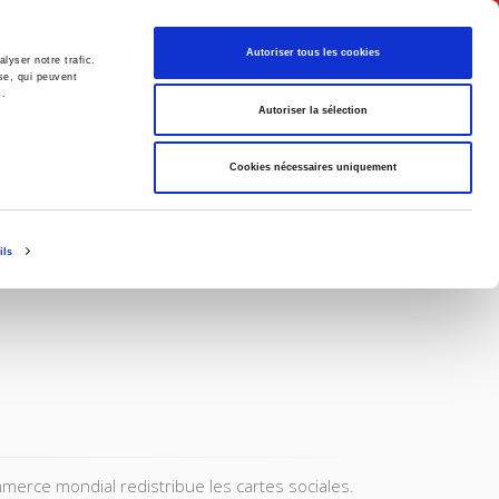
Français
Autoriser tous les cookies
lyser notre trafic.
se, qui peuvent
s.
Politique
Société
Autoriser la sélection
Cookies nécessaires uniquement
ils
mmerce mondial redistribue les cartes sociales.