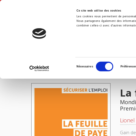
Ce site web utilise des cookies
Les cookies nous permettent de personnalis
Nous partageons également des informations
combiner celles-ci avec d'autres informatio
Accue
La feuille de paye et le caddie
Accueil
Sélection
Nécessaires
Préférence
du
IMAGES
consentement
La 
Mondia
Premi
Lionel
Gain de