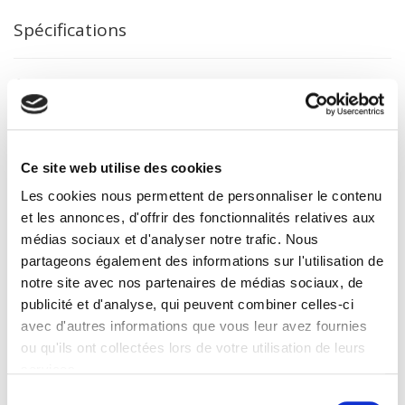
Spécifications
Éditeur
Presses de Sciences Po
Auteur
Jacques Lévy
Ce site web utilise des cookies
Collection
Les cookies nous permettent de personnaliser le contenu
Académique
et les annonces, d'offrir des fonctionnalités relatives aux
Langue
médias sociaux et d'analyser notre trafic. Nous
français
partageons également des informations sur l'utilisation de
Mots clés
notre site avec nos partenaires de médias sociaux, de
Géographie
publicité et d'analyse, qui peuvent combiner celles-ci
Catégorie (éditeur)
avec d'autres informations que vous leur avez fournies
Internet Hierarchy
>
Géopolitique
>
Mondialisation
ou qu'ils ont collectées lors de votre utilisation de leurs
Catégorie (éditeur)
services.
Internet Hierarchy
>
International
Sélection