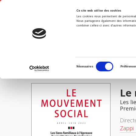
Ce site web utilise des cookies
Les cookies nous permettent de personnalis
Nous partageons également des informations
combiner celles-ci avec d'autres informatio
Accue
Le mouvement social 279, avril-juin 2022
Accueil
Sélection
Nécessaires
Préférence
du
IMAGES
consentement
Le 
Les li
Premi
Direct
Zappi