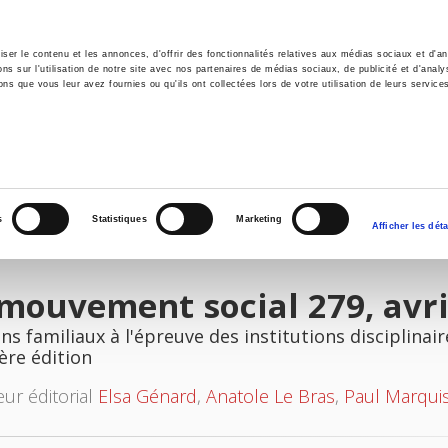
er le contenu et les annonces, d'offrir des fonctionnalités relatives aux médias sociaux et d'ana
 sur l'utilisation de notre site avec nos partenaires de médias sociaux, de publicité et d'analy
ns que vous leur avez fournies ou qu'ils ont collectées lors de votre utilisation de leurs service
il
Environnement
Histoire
International
s
Statistiques
Marketing
Afficher les déta
mouvement social 279, avri
ens familiaux à l'épreuve des institutions disciplinair
ère édition
eur éditorial
Elsa Génard
,
Anatole Le Bras
,
Paul Marqui