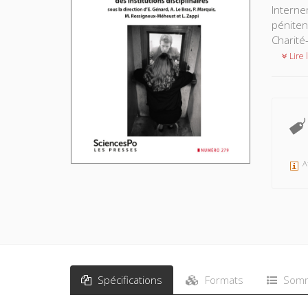
Interne
péniten
Charité
Lire l
A
Spécifications
Formats
Somm