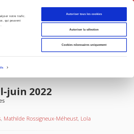
Français
Autoriser tous les cookies
lyser notre trafic.
se, qui peuvent
s.
Politique
Société
Autoriser la sélection
Cookies nécessaires uniquement
ils
l-juin 2022
es
s
,
Mathilde Rossigneux-Méheust
,
Lola