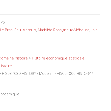
 Po
 Le Bras
,
Paul Marquis
,
Mathilde Rossigneux-Méheust
,
Lola
Domaine histoire
>
Histoire économique et sociale
Histoire
 HIS037030 HISTORY / Modern > HIS054000 HISTORY /
 académique