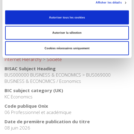
Internet Hierarchy
>
Economie politique
>
Economie
Afficher les détails
française
Catégorie (éditeur)
Autoriser tous les cookies
Internet Hierarchy
>
Economie politique
>
Economie
internationale
Autoriser la sélection
Catégorie (éditeur)
Internet Hierarchy
>
Economie politique
Cookies nécessaires uniquement
Catégorie (éditeur)
Internet Hierarchy
>
Société
BISAC Subject Heading
BUS000000 BUSINESS & ECONOMICS > BUS069000
BUSINESS & ECONOMICS / Economics
BIC subject category (UK)
KC Economics
Code publique Onix
06 Professionnel et académique
Date de première publication du titre
08 juin 2026