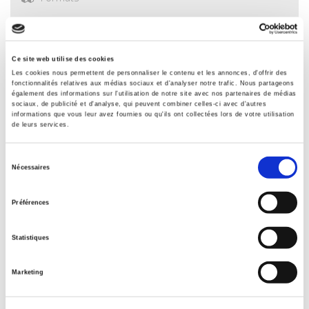
Sommaire
Ce site web utilise des cookies
Spécifications
Les cookies nous permettent de personnaliser le contenu et les annonces, d'offrir des
fonctionnalités relatives aux médias sociaux et d'analyser notre trafic. Nous partageons
également des informations sur l'utilisation de notre site avec nos partenaires de médias
sociaux, de publicité et d'analyse, qui peuvent combiner celles-ci avec d'autres
Éditeur
informations que vous leur avez fournies ou qu'ils ont collectées lors de votre utilisation
de leurs services.
Presses de Sciences Po
Directeur éditorial
Sélection
Thepthida Sopraseuth
Nécessaires
du
Revue
consentement
Revue économique
Préférences
ISSN
00352764
Statistiques
Langue
français
Marketing
Catégorie (éditeur)