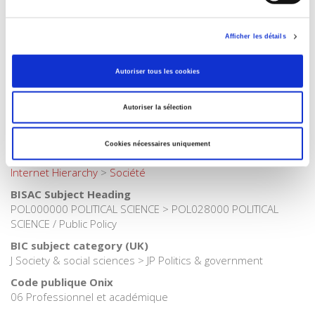
Langue
français
Afficher les détails
Catégorie (éditeur)
Internet Hierarchy
>
Domaines
>
Gouvernances
Autoriser tous les cookies
Catégorie (éditeur)
Internet Hierarchy
>
Science politique
>
Politiques publiques
Autoriser la sélection
Catégorie (éditeur)
Internet Hierarchy
>
Science politique
Cookies nécessaires uniquement
Catégorie (éditeur)
Internet Hierarchy
>
Société
BISAC Subject Heading
POL000000 POLITICAL SCIENCE > POL028000 POLITICAL
SCIENCE / Public Policy
BIC subject category (UK)
J Society & social sciences > JP Politics & government
Code publique Onix
06 Professionnel et académique