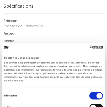
Spécifications
Éditeur
Presses de Sciences Po
Auteur
Revue
Revue économique
ISSN
00352764
Ce site web utilise des cookies
Les cookies nous permettent de personnaliser le contenu et les annonces, d'offrir des
Langue
fonctionnalités relatives aux médias sociaux et d'analyser notre trafic. Nous partageons
français
également des informations sur l'utilisation de notre site avec nos partenaires de médias
sociaux, de publicité et d'analyse, qui peuvent combiner celles-ci avec d'autres
BISAC Subject Heading
informations que vous leur avez fournies ou qu'ils ont collectées lors de votre utilisation
de leurs services.
POL000000 POLITICAL SCIENCE
Code publique Onix
Sélection
06 Professionnel et académique
Nécessaires
du
CLIL (Version 2013-2019 )
consentement