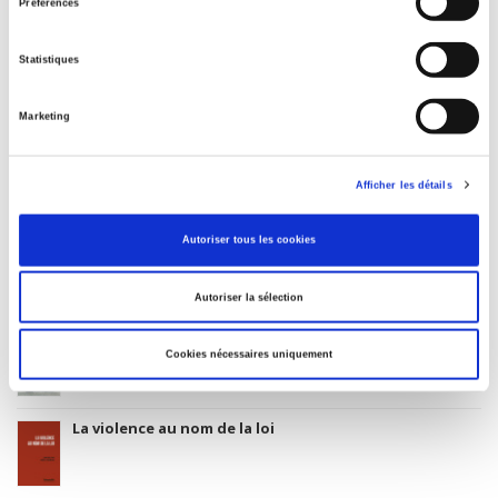
3283 SCIENCES POLITIQUES
Préférences
Date de première publication du titre
01 juillet 2001
Statistiques
Code Identifiant de classement sujet
Classification thématique Thema: Politique et gouvernement
Marketing
Afficher les détails
Salariés en justice
Autoriser tous les cookies
Autoriser la sélection
Rome, promenades sociologiques
Cookies nécessaires uniquement
La violence au nom de la loi