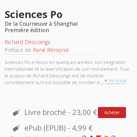
Sciences Po
De la Courneuve à Shanghai
Première édition
Richard Descoings
Préface de
René Rémond
Sciences Po a réussi en quelques années son intégration
internationale et la diversification de son recrutement. Tout
le propos de Richard Descoings est de montrer
Lire la suite
concrètement qu'il est possible de concilier mondialisation
et démocratisation. Après une première partie consacrée à
l’histoire de Sciences Po avec ses permanences, ses
moments d’inflexion et ses ruptures stratégiques, Richard
Descoings explique les logiques de mise en oeuvre d’un
Livre broché
-
23,00 €
Acheter
projet éducatif, d’une politique scientifique en sciences
humaines et sociales, le développement d’une grande
ePub (EPUB)
-
4,99 €
bibliothèque de recherche et de presses universitaires
tournées vers la Cité. Convaincu que la globalisation est une