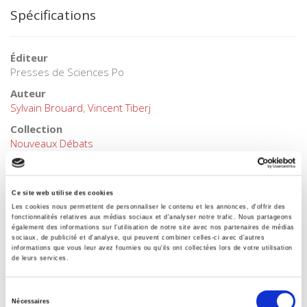
Spécifications
Éditeur
Presses de Sciences Po
Auteur
Sylvain Brouard
,
Vincent Tiberj
Collection
Nouveaux Débats
Langue
français
Ce site web utilise des cookies
Mots clés
Les cookies nous permettent de personnaliser le contenu et les annonces, d'offrir des
Citoyenneté
,
Comportements politiques
,
Exclusion
,
Identité
,
fonctionnalités relatives aux médias sociaux et d'analyser notre trafic. Nous partageons
Intégration - immigration
également des informations sur l'utilisation de notre site avec nos partenaires de médias
sociaux, de publicité et d'analyse, qui peuvent combiner celles-ci avec d'autres
Catégorie (éditeur)
informations que vous leur avez fournies ou qu'ils ont collectées lors de votre utilisation
de leurs services.
Internet Hierarchy
>
CONCOURS
>
Agrégation science
politique
Sélection
Catégorie (éditeur)
Nécessaires