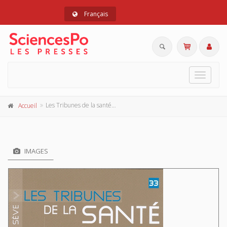
Français
Toggle
navigat
Les Tribunes de la santé - Sève 33, hiver 2011
Accueil
IMAGES