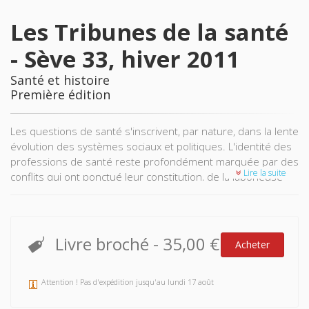
Les Tribunes de la santé
- Sève 33, hiver 2011
Santé et histoire
Première édition
Les questions de santé s'inscrivent, par nature, dans la lente
évolution des systèmes sociaux et politiques. L'identité des
professions de santé reste profondément marquée par des
Lire la suite
conflits qui ont ponctué leur constitution, de la laborieuse
reconnaissance de la chirurgie par la profession médicale
aux XVIIe et XVIII1' siècles à l'opposition des docteurs en
médecine aux officiers de santé inventés par la Révolution
française. La réglementation pharmaceutique ne peut être
Livre broché
-
35,00 €
Acheter
dissociée de l'histoire du contrôle des poisons comme les
crises de sécurité sanitaire ne peuvent l'être des échecs de
l'hygiénisme en France au XIXe siècle. Quant à l'assurance
Attention ! Pas d'expédition jusqu'au lundi 17 août
maladie, elle témoigne encore des débats et des conflits qui