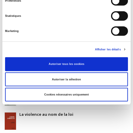
3283 SCIENCES POLITIQUES
Préférences
Date de première publication du titre
15 janvier 2004
Statistiques
Code Identifiant de classement sujet
Classification thématique Thema: Politique et gouvernement
Marketing
Afficher les détails
Salariés en justice
Autoriser tous les cookies
Autoriser la sélection
Rome, promenades sociologiques
Cookies nécessaires uniquement
La violence au nom de la loi