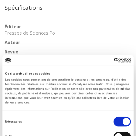
Spécifications
Éditeur
Presses de Sciences Po
Auteur
Revue
Revue économique
ISSN
00352764
Ce site web utilise des cookies
Les cookies nous permettent de personnaliser le contenu et les annonces, d'offrir des
Langue
fonctionnalités relatives aux médias sociaux et d'analyser notre trafic. Nous partageons
français
également des informations sur l'utilisation de notre site avec nos partenaires de médias
sociaux, de publicité et d'analyse, qui peuvent combiner celles-ci avec d'autres
BISAC Subject Heading
informations que vous leur avez fournies ou qu'ils ont collectées lors de votre utilisation
de leurs services.
POL000000 POLITICAL SCIENCE
Code publique Onix
Sélection
06 Professionnel et académique
Nécessaires
du
CLIL (Version 2013-2019 )
consentement