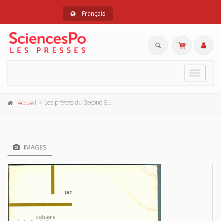
Français
Toggle
navigat
Les préfets du Second Empire
Accueil
IMAGES