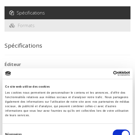
Spécifications
Formats
Spécifications
Éditeur
Presses de Sciences Po
Auteur
Bernard Le Clère
Ce site web utilise des cookies
Les cookies nous permettent de personnaliser le contenu et les annonces, d'offrir des
Collection
fonctionnalités relatives aux médias sociaux et d'analyser notre trafic. Nous partageons
Académique
également des informations sur l'utilisation de notre site avec nos partenaires de médias
sociaux, de publicité et d'analyse, qui peuvent combiner celles-ci avec d'autres
Langue
informations que vous leur avez fournies ou qu'ils ont collectées lors de votre utilisation
de leurs services.
français
Mots clés
Sélection
18e et 19e siècles
,
Préfet
Nécessaires