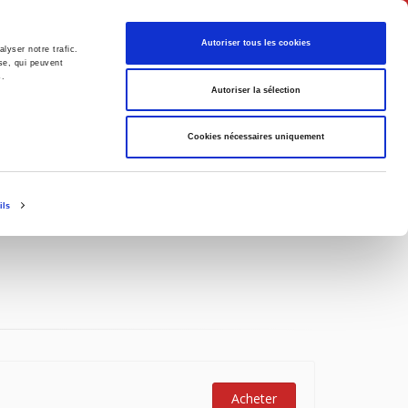
Français
Autoriser tous les cookies
lyser notre trafic.
se, qui peuvent
s.
Politique
Société
Autoriser la sélection
Cookies nécessaires uniquement
ils
Acheter