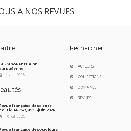
OUS À NOS REVUES
aître
Rechercher
La France et l'Union
AUTEURS
européenne
4 sept. 2026
COLLECTIONS
DOMAINES
eautés
REVUES
Revue française de science
politique 76-2, avril-juin 2026
10 juil. 2026
Revue française de sociologie