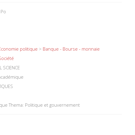
 Po
Economie politique
>
Banque - Bourse - monnaie
Société
L SCIENCE
 académique
TIQUES
tique Thema: Politique et gouvernement