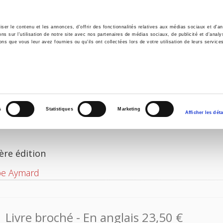
er le contenu et les annonces, d'offrir des fonctionnalités relatives aux médias sociaux et d'ana
 sur l'utilisation de notre site avec nos partenaires de médias sociaux, de publicité et d'analy
ns que vous leur avez fournies ou qu'ils ont collectées lors de votre utilisation de leurs service
il
Environnement
Histoire
International
s
Statistiques
Marketing
Afficher les déta
ère édition
pe Aymard
Livre broché
- En anglais
23,50 €