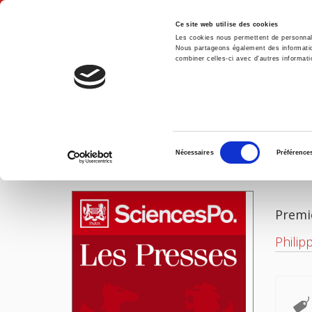
Ce site web utilise des cookies
Les cookies nous permettent de personnalis
Nous partageons également des informations
combiner celles-ci avec d'autres informatio
Accue
Accueil
Sélection
Nécessaires
Préférence
du
IMAGES
consentement
Premi
Philip