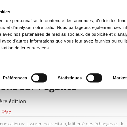
ookies
t de personnaliser le contenu et les annonces, d'offrir des fonct
il
Environnement
Histoire
International
ux et d'analyser notre trafic. Nous partageons également des in
site avec nos partenaires de médias sociaux, de publicité et d'anal
 avec d'autres informations que vous leur avez fournies ou qu'il
lisation de leurs services.
Préférences
Statistiques
Market
ons sur l'égalité
ère édition
 Sfez
nication va assurer, nous dit-on, la liberté des échanges et de la 