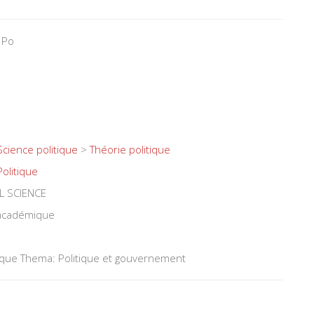
 Po
Science politique
>
Théorie politique
Politique
L SCIENCE
 académique
tique Thema: Politique et gouvernement