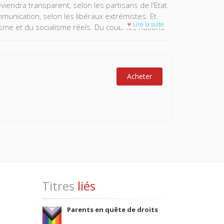
iendra transparent, selon les partisans de l'Etat.
ommunication, selon les libéraux extrémistes. Et
Lire la suite
me et du socialisme réels. Du coup, les notions
iscussion. La communication ne les remplace qu'en
grandes questions de l'égalité et de la raison
Acheter
Titres
liés
Parents en quête de droits