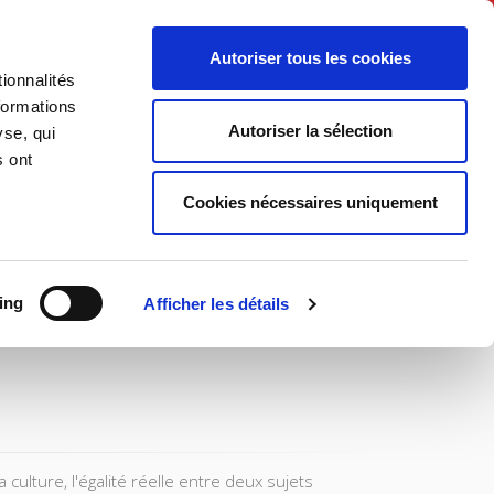
Français
Autoriser tous les cookies
ionnalités
Politique
Société
formations
Autoriser la sélection
yse, qui
s ont
Cookies nécessaires uniquement
ing
Afficher les détails
culture, l'égalité réelle entre deux sujets