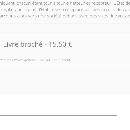
quant, chacun étant tour à tour émetteur et récepteur. L'Etat dev
e, il n'y aura plus d'Etat : il sera remplacé par des circuits de c
rchons alors vers une société débarrassée des vices du capitalis
té, de liberté, de nation ou d'Etat souverain s'imposent dans la d
'elle leur emprunte. Le concept même de communication inclut les 
Livre broché
-
15,50 €
ttention ! Pas d'expédition jusqu'au lundi 17 août