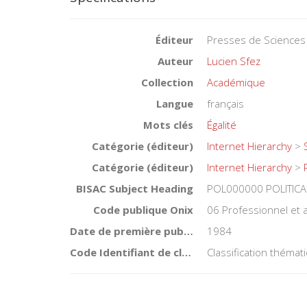
Éditeur
Presses de Sciences
Auteur
Lucien Sfez
Collection
Académique
Langue
français
Mots clés
Égalité
Catégorie (éditeur)
Internet Hierarchy
>
Catégorie (éditeur)
Internet Hierarchy
>
BISAC Subject Heading
POL000000 POLITICA
Code publique Onix
06 Professionnel et
Date de première publication du titre
1984
Code Identifiant de classement sujet
Classification théma