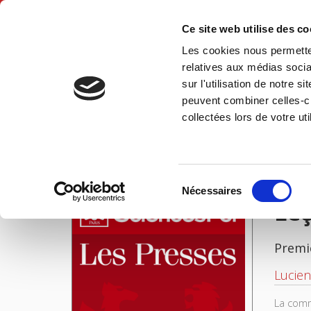
Ce site web utilise des c
Les cookies nous permetten
Accue
relatives aux médias socia
sur l'utilisation de notre 
peuvent combiner celles-ci
Leçons sur l'égalité
Accueil
collectées lors de votre uti
IMAGES
Sélection
Nécessaires
du
Leç
consentement
Premi
Lucien
La commu