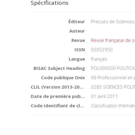
Spécifications
Éditeur
Presses de Sciences
Auteur
Revue
Revue française de s
ISSN
00352950
Langue
français
BISAC Subject Heading
POL000000 POLITICA
Code publique Onix
06 Professionnel et
CLIL (Version 2013-2019 )
3283 SCIENCES POLI
Date de première publication du titre
01 avril 2011
Code Identifiant de classement sujet
Classification théma