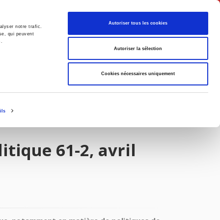
Français
Autoriser tous les cookies
lyser notre trafic.
se, qui peuvent
s.
Politique
Société
Autoriser la sélection
Cookies nécessaires uniquement
ils
itique 61-2, avril