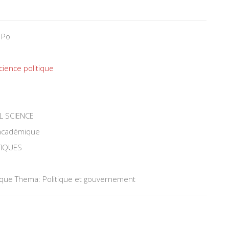
 Po
cience politique
L SCIENCE
 académique
TIQUES
tique Thema: Politique et gouvernement