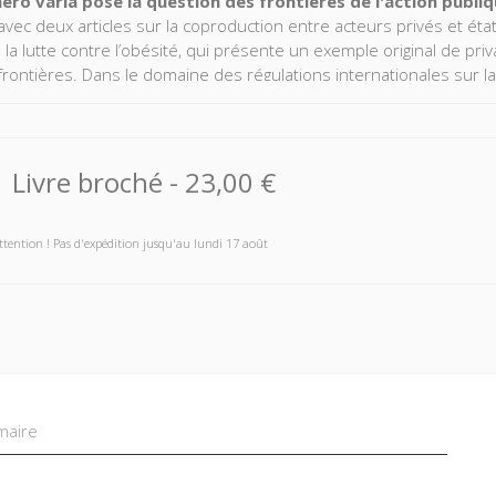
éro varia pose la question des frontières de l'action publ
 avec deux articles sur la coproduction entre acteurs privés et éta
 la lutte contre l’obésité, qui présente un exemple original de pri
frontières. Dans le domaine des régulations internationales sur la 
t toutefois de reconnaître aux acteurs non étatiques un rôle be
ries dominantes. Le dernier article revient, à l’approche des élect
tisation de l’économie sur la popularité présidentielle.
Livre broché
-
23,00 €
ttention ! Pas d'expédition jusqu'au lundi 17 août
aire