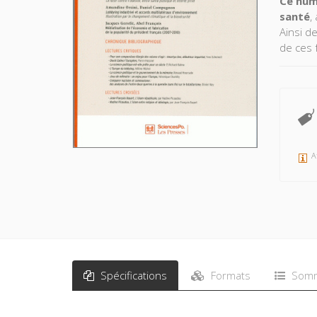
Ce num
santé
,
Ainsi de
de ces 
convien
les théo
la média
A
Spécifications
Formats
Somm