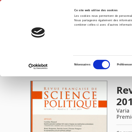
Ce site web utilise des cookies
Les cookies nous permettent de personnalis
Nous partageons également des informations
combiner celles-ci avec d'autres informatio
Accue
Revue française de science politique 61-2, avril 2011
Accueil
Sélection
Nécessaires
Préférence
du
IMAGES
consentement
Rev
20
Varia
Premi