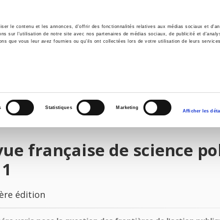
er le contenu et les annonces, d'offrir des fonctionnalités relatives aux médias sociaux et d'ana
 sur l'utilisation de notre site avec nos partenaires de médias sociaux, de publicité et d'analy
ns que vous leur avez fournies ou qu'ils ont collectées lors de votre utilisation de leurs service
il
Environnement
Histoire
International
s
Statistiques
Marketing
Afficher les déta
ue française de science pol
11
ère édition