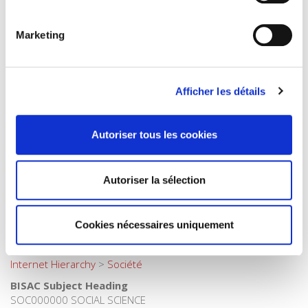
Internet Hierarchy
>
Economie politique
>
Economie
française
Marketing
Catégorie (éditeur)
Internet Hierarchy
>
Economie politique
>
Economie
internationale
Afficher les détails
Catégorie (éditeur)
Internet Hierarchy
>
Economie politique
>
Théories
économiques
Autoriser tous les cookies
Catégorie (éditeur)
Internet Hierarchy
>
Economie politique
Catégorie (éditeur)
Autoriser la sélection
Internet Hierarchy
>
International
Catégorie (éditeur)
Cookies nécessaires uniquement
Internet Hierarchy
>
Politique
Catégorie (éditeur)
Internet Hierarchy
>
Société
BISAC Subject Heading
SOC000000 SOCIAL SCIENCE