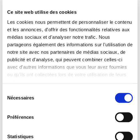
Formats
Ce site web utilise des cookies
Sommaire
Les cookies nous permettent de personnaliser le contenu
et les annonces, d'offrir des fonctionnalités relatives aux
Spécifications
médias sociaux et d'analyser notre trafic. Nous
partageons également des informations sur l'utilisation de
notre site avec nos partenaires de médias sociaux, de
Éditeur
publicité et d'analyse, qui peuvent combiner celles-ci
Presses de Sciences Po
avec d'autres informations que vous leur avez fournies
Auteur
ou qu'ils ont collectées lors de votre utilisation de leurs
David Martimort
services.
Revue
Sélection
Revue économique
Nécessaires
du
ISSN
consentement
00352764
Préférences
Langue
français
Catégorie (éditeur)
Statistiques