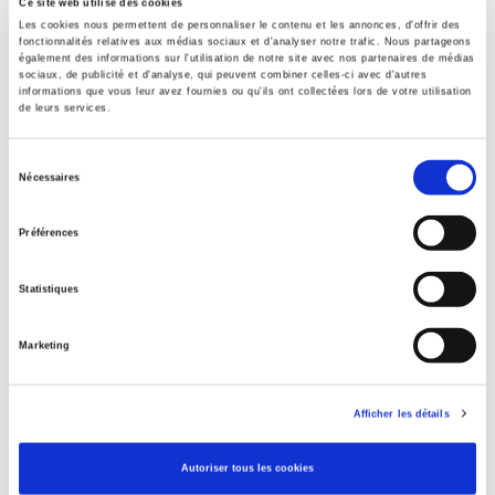
Ce site web utilise des cookies
Les cookies nous permettent de personnaliser le contenu et les annonces, d'offrir des
Spécifications
fonctionnalités relatives aux médias sociaux et d'analyser notre trafic. Nous partageons
également des informations sur l'utilisation de notre site avec nos partenaires de médias
sociaux, de publicité et d'analyse, qui peuvent combiner celles-ci avec d'autres
informations que vous leur avez fournies ou qu'ils ont collectées lors de votre utilisation
Éditeur
de leurs services.
Presses de Sciences Po
Directeur éditorial
Sélection
Nécessaires
Piero Ignazi
,
Dominique Reynié
du
Avec
consentement
Préférences
Martin A.Schain
,
Vivien A.Schmidt
,
Koen Abts
,
Yann Algan
,
Bertrand Badie
,
Jack Billiet
,
Daniel Boy
,
Pierre Bréchon
,
Bruno
Cautrès
,
Roland Cayrol
,
Jean Chiche
,
Gil Delannoi
,
Alexandre
Statistiques
Escudier
,
Gilles Finchelstein
,
Serge Galam
,
Jollien Galle
,
Guy
Groux
,
David Hanley
,
Jean-Vincent Holeindre
,
Jérôme Jaffré
,
Marketing
Lucien Jaume
,
Gilles Kepel
,
Marc Lazar
,
Joan Marcet
,
Bart
Meuleman
,
Michael Minkenberg
,
Janine Mossuz-Lavau
,
Anne
Muxel
,
François Rachline
,
Philippe Raynaud
,
Myriam Revault
Afficher les détails
d'Allonnes
,
Henri Rey
,
Luc Rouban
,
Dominique Schnapper
,
Sylvie Strudel
,
Marc Swyngedouw
,
Pierre-André Taguieff
,
Autoriser tous les cookies
Antony Todorov
,
Virginie Tournay
,
Thierry Vedel
,
Hirotaka