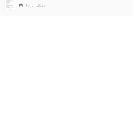
10 juil. 2026
Revue française de sociologie 66 3/4, juillet-décembre
2026
7 juil. 2026
Sociétés contemporaines 139, 2025
6 juil. 2026
Raisons politiques 102, mai 2026
23 juin 2026
plus de titres
Rechercher
AUTEURS