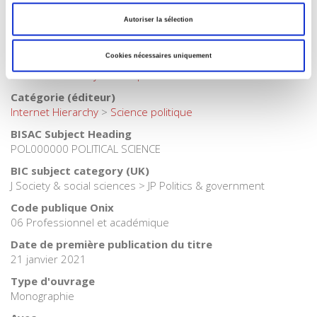
Watanabe
,
Michel Wieviorka
Autoriser la sélection
Langue
français
Cookies nécessaires uniquement
Catégorie (éditeur)
Internet Hierarchy
>
Politique
Catégorie (éditeur)
Internet Hierarchy
>
Science politique
BISAC Subject Heading
POL000000 POLITICAL SCIENCE
BIC subject category (UK)
J Society & social sciences > JP Politics & government
Code publique Onix
06 Professionnel et académique
Date de première publication du titre
21 janvier 2021
Type d'ouvrage
Monographie