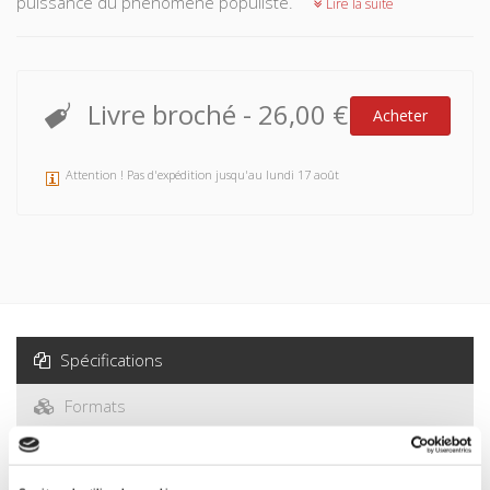
puissance du phénomène populiste.
Lire la suite
Livre broché
-
26,00 €
Acheter
Attention ! Pas d'expédition jusqu'au lundi 17 août
Spécifications
Formats
Sommaire