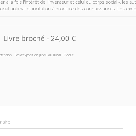
r à la fois l'intérêt de l'inventeur et celui du corps social -, les au
ocial optimal et incitation à produire des connaissances. Les exp
n, sélection végétale, services SMS) et des contextes institutionne
nt que l'innovation sans brevet constitue un monde possible, dont 
es d'innovation.
Livre broché
-
24,00 €
ttention ! Pas d'expédition jusqu'au lundi 17 août
aire