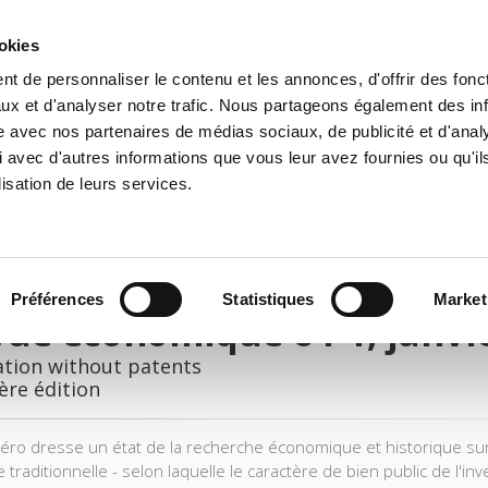
ookies
t de personnaliser le contenu et les annonces, d'offrir des fonct
il
Environnement
Histoire
International
ux et d'analyser notre trafic. Nous partageons également des in
site avec nos partenaires de médias sociaux, de publicité et d'anal
 avec d'autres informations que vous leur avez fournies ou qu'il
lisation de leurs services.
Préférences
Statistiques
Market
ue économique 64-1, janvi
ation without patents
ère édition
ro dresse un état de la recherche économique et historique sur 
e traditionnelle - selon laquelle le caractère de bien public de l'