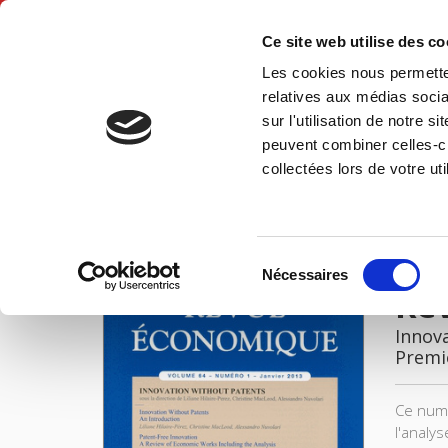
Ce site web utilise des c
Les cookies nous permetten
Accue
relatives aux médias socia
sur l'utilisation de notre 
peuvent combiner celles-ci
Revue économique 64-1, janvier 2013
Accueil
collectées lors de votre uti
IMAGES
Sélection
Nécessaires
du
Rev
consentement
Innov
Premi
Ce numé
l'analys