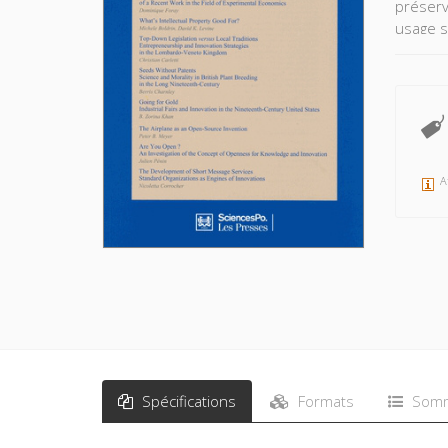
préserve
usage s
(aviatio
suggère
politiqu
A
Spécifications
Formats
Somm