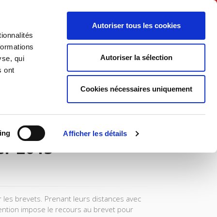
Français
Autoriser tous les cookies
ionnalités
Politique
Société
formations
Autoriser la sélection
yse, qui
s ont
Cookies nécessaires uniquement
ing
Afficher les détails
er 2013
les brevets. Prenant leurs distances avec
invention impose le recours au brevet pour