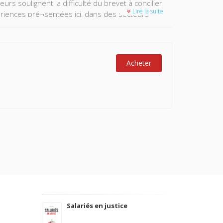
teurs soulignent la difficulté du brevet à concilier
Lire la suite
ériences pré¬sentées ici, dans des secteurs
ls (académies, prix, open source) très divers,
la théorisation s'avère cruciale pour éclairer les
Acheter
Salariés en justice