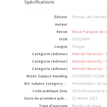
Spécifications
Éditeur
Presses de Sciences
Auteur
Revue
Revue française de s
ISSN
00352969
Langue
français
Catégorie (éditeur)
Internet Hierarchy
>
Catégorie (éditeur)
Internet Hierarchy
>
Catégorie (éditeur)
Internet Hierarchy
>
BISAC Subject Heading
SOC000000 SOCIAL S
BIC subject category (UK)
H Humanities > JH Soc
Code publique Onix
06 Professionnel et
Date de première publication du titre
22 février 2023
Type d'ouvrage
Numéro de revue