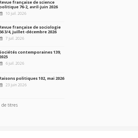
Revue française de science
politique 76-2, avril-juin 2026
10 juil. 2026
Revue française de sociologie
66 3/4, juillet-décembre 2026
7 juil. 2026
Sociétés contemporaines 139,
2025
6 juil. 2026
Raisons politiques 102, mai 2026
23 juin 2026
 de titres
ht © 2026, Presses de Sciences Po. Powered by
GiantChair
. All Rights