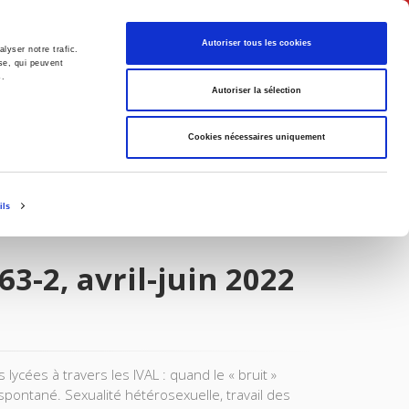
Français
Autoriser tous les cookies
lyser notre trafic.
se, qui peuvent
s.
Politique
Société
Autoriser la sélection
Cookies nécessaires uniquement
ils
3-2, avril-juin 2022
lycées à travers les IVAL : quand le « bruit »
spontané. Sexualité hétérosexuelle, travail des