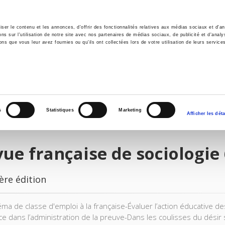
er le contenu et les annonces, d'offrir des fonctionnalités relatives aux médias sociaux et d'ana
 sur l'utilisation de notre site avec nos partenaires de médias sociaux, de publicité et d'analy
ns que vous leur avez fournies ou qu'ils ont collectées lors de votre utilisation de leurs service
il
Environnement
Histoire
International
s
Statistiques
Marketing
Afficher les déta
ue française de sociologie 6
ère édition
a de classe d'emploi à la française-Évaluer l’action éducative des 
ce dans l’administration de la preuve-Dans les coulisses du désir 