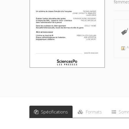
femmes
A
Spécifications
Formats
Somm