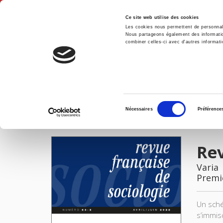
Ce site web utilise des cookies
Les cookies nous permettent de personnalis
Nous partageons également des informations
combiner celles-ci avec d'autres informatio
Accue
Revue française de sociologie 63-2, avril-juin 2022
Accueil
Sélection
Nécessaires
Préférence
du
IMAGES
consentement
Rev
Varia
Premi
Un schém
s’immis