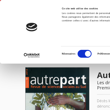
Ce site web utilise des cookies
Les cookies nous permettent de personnalis
Nous partageons également des informations
combiner celles-ci avec d'autres informatio
Accue
Autrepart 70, 2014
Accueil
Sélection
Nécessaires
Préférence
du
IMAGES
consentement
Aut
Les dr
Premi
Décès l
dénonci