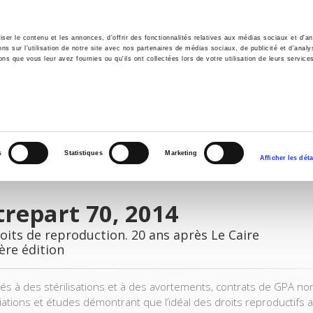
er le contenu et les annonces, d'offrir des fonctionnalités relatives aux médias sociaux et d'ana
 sur l'utilisation de notre site avec nos partenaires de médias sociaux, de publicité et d'analy
ns que vous leur avez fournies ou qu'ils ont collectées lors de votre utilisation de leurs service
il
Environnement
Histoire
International
s
Statistiques
Marketing
Afficher les déta
repart 70, 2014
oits de reproduction. 20 ans après Le Caire
ère édition
iés à des stérilisations et à des avortements, contrats de GPA non
ations et études démontrant que l’idéal des droits reproductifs ac