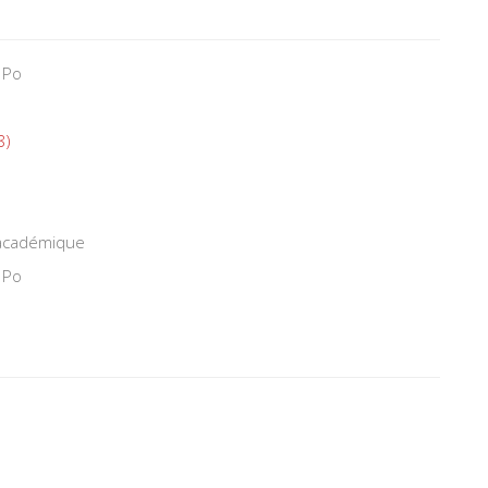
 Po
8)
 académique
 Po