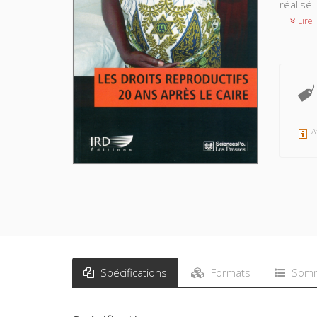
réalisé
Lire l
A
Spécifications
Formats
Somm