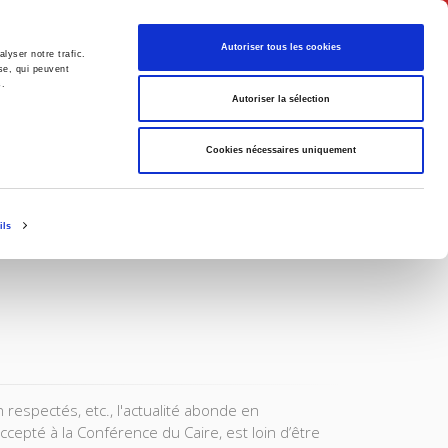
Français
Autoriser tous les cookies
lyser notre trafic.
se, qui peuvent
s.
Politique
Société
Autoriser la sélection
Cookies nécessaires uniquement
ils
 respectés, etc., l'actualité abonde en
cepté à la Conférence du Caire, est loin d’être