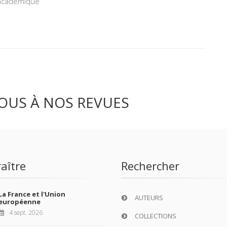
 académique
OUS À NOS REVUES
aître
Rechercher
La France et l'Union
AUTEURS
européenne
4 sept. 2026
COLLECTIONS