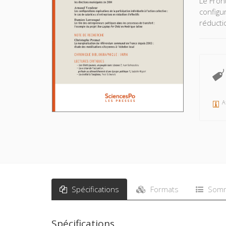
Le Fron
configur
réducti
A
Spécifications
Formats
Somm
Spécifications