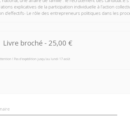
t national, une affaire de famille : le recrutement des candidat.e.
ations explicatives de la participation individuelle à l'action collect
on d’effectifs- Le rôle des entrepreneurs politiques dans les pro
Livre broché
-
25,00 €
ttention ! Pas d'expédition jusqu'au lundi 17 août
aire