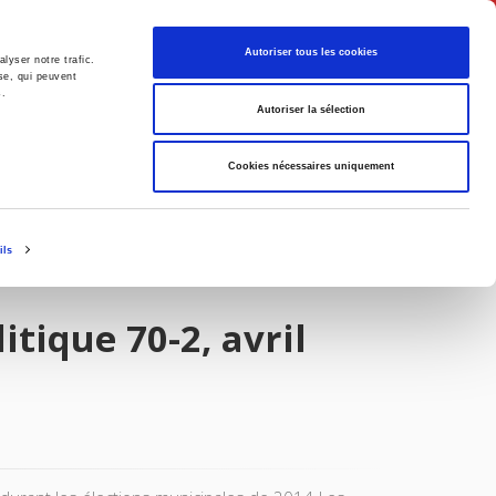
Français
Autoriser tous les cookies
lyser notre trafic.
se, qui peuvent
s.
Politique
Société
Autoriser la sélection
Cookies nécessaires uniquement
ils
itique 70-2, avril