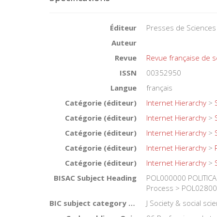
Éditeur
Presses de Sciences
Auteur
Revue
Revue française de s
ISSN
00352950
Langue
français
Catégorie (éditeur)
Internet Hierarchy
>
Catégorie (éditeur)
Internet Hierarchy
>
Catégorie (éditeur)
Internet Hierarchy
>
Catégorie (éditeur)
Internet Hierarchy
>
Catégorie (éditeur)
Internet Hierarchy
>
BISAC Subject Heading
POL000000 POLITICAL
Process > POL028000 
BIC subject category (UK)
J Society & social sc