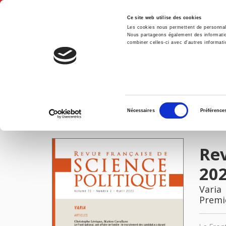
Ce site web utilise des cookies
Les cookies nous permettent de personnalis
Nous partageons également des informations
combiner celles-ci avec d'autres informatio
Accue
Revue française de science politique 70-2, avril 2020
Accueil
Sélection
Nécessaires
Préférence
du
IMAGES
consentement
Rev
20
Varia
Premi