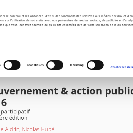
er le contenu et les annonces, d'offrir des fonctionnalités relatives aux médias sociaux et d'ana
 sur l'utilisation de notre site avec nos partenaires de médias sociaux, de publicité et d'analy
ns que vous leur avez fournies ou qu'ils ont collectées lors de votre utilisation de leurs service
il
Environnement
Histoire
International
s
Statistiques
Marketing
Afficher les déta
vernement & action publiqu
16
 participatif
ère édition
pe Aldrin
,
Nicolas Hubé