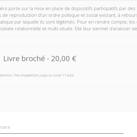
ro porte sur la mise en place de dispositifs participatifs par des
s de reproduction d'un ordre politique et social existant, à reb
tique par laquelle ils sont légitimés. Pour en rendre compte, les 
ologie relationnelle et multi-située. Elle leur permet d’analyser d
ux (l’Union européenne), nationaux (la Suisse), locaux (la région R
di) et autoritaires (la Tunisie sous Ben Ali).
Livre broché
-
20,00 €
ttention ! Pas d'expédition jusqu'au lundi 17 août
aire