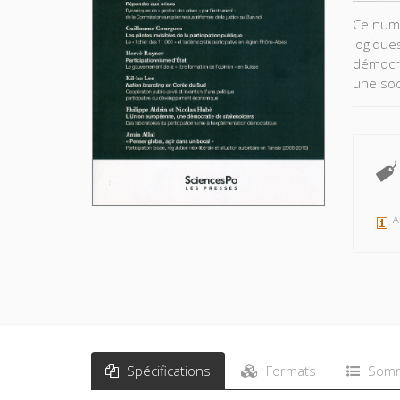
Ce numé
logique
démocra
une soci
nationa
le Burun
A
Spécifications
Formats
Somm