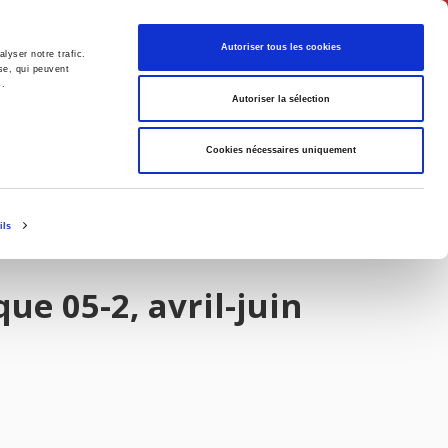
Français
Autoriser tous les cookies
lyser notre trafic.
se, qui peuvent
s.
Politique
Société
Autoriser la sélection
Cookies nécessaires uniquement
ils
e 05-2, avril-juin