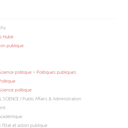
 Po
as Hubé
on publique
Science politique
>
Politiques publiques
Politique
Science politique
SCIENCE / Public Affairs & Administration
ent
 académique
l'Etat et action publique