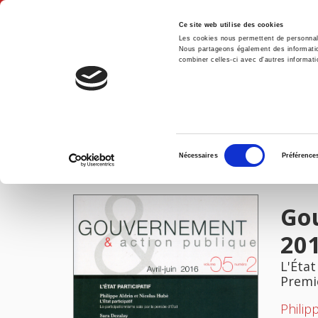
Ce site web utilise des cookies
Les cookies nous permettent de personnalis
Nous partageons également des informations
combiner celles-ci avec d'autres informatio
Accue
Gouvernement & action publique 05-2, avril-juin 2016
Accueil
Sélection
Nécessaires
Préférence
du
IMAGES
consentement
Gou
20
L'État
Premi
Philip