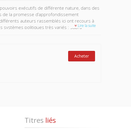
 pouvoirs exécutifs de différente nature, dans des
ours de la promesse d’approfondissement
différents auteurs rassemblés ici ont recours à
Lire la suite
es systèmes politiques très variés : supra-
hône-Alpes), post-autoritaires (la Corée du Sud et
Acheter
Titres
liés