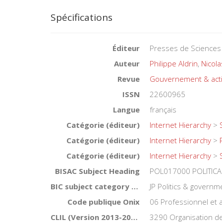
Spécifications
Éditeur
Presses de Sciences
Auteur
Philippe Aldrin
,
Nicol
Revue
Gouvernement & acti
ISSN
22600965
Langue
français
Catégorie (éditeur)
Internet Hierarchy
>
Catégorie (éditeur)
Internet Hierarchy
>
Catégorie (éditeur)
Internet Hierarchy
>
BISAC Subject Heading
POL017000 POLITICAL 
BIC subject category (UK)
JP Politics & governm
Code publique Onix
06 Professionnel et
CLIL (Version 2013-2019 )
3290 Organisation de 