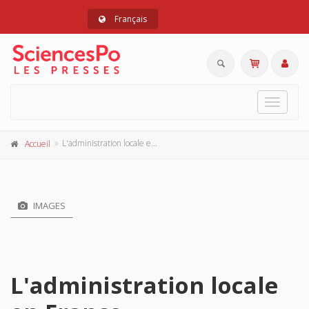
Français
Toggle
navigat
L'administration locale en France
Accueil
IMAGES
L'administration locale