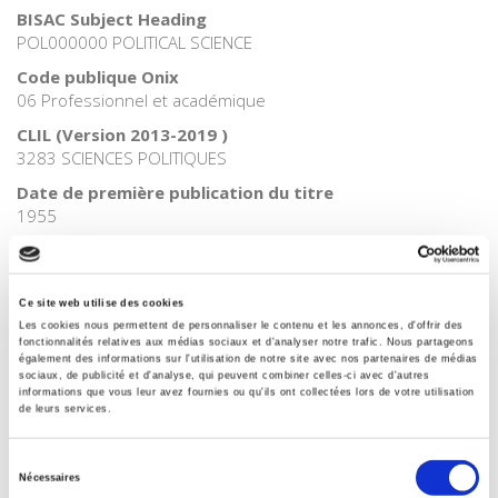
BISAC Subject Heading
POL000000 POLITICAL SCIENCE
Code publique Onix
06 Professionnel et académique
CLIL (Version 2013-2019 )
3283 SCIENCES POLITIQUES
Date de première publication du titre
1955
Code Identifiant de classement sujet
Classification thématique Thema: Politique et gouvernement
Ce site web utilise des cookies
Les cookies nous permettent de personnaliser le contenu et les annonces, d'offrir des
fonctionnalités relatives aux médias sociaux et d'analyser notre trafic. Nous partageons
également des informations sur l'utilisation de notre site avec nos partenaires de médias
Titres
liés
sociaux, de publicité et d'analyse, qui peuvent combiner celles-ci avec d'autres
informations que vous leur avez fournies ou qu'ils ont collectées lors de votre utilisation
de leurs services.
La mutation climatique
Sélection
Nécessaires
du