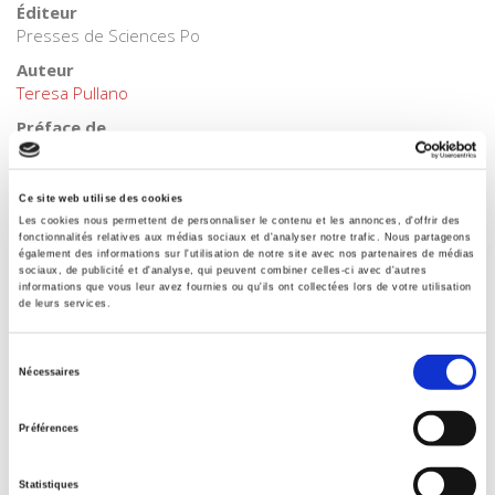
Éditeur
Presses de Sciences Po
Auteur
Teresa Pullano
Préface de
Jean-Marie Donegani
Collection
Ce site web utilise des cookies
Académique
Les cookies nous permettent de personnaliser le contenu et les annonces, d'offrir des
Langue
fonctionnalités relatives aux médias sociaux et d'analyser notre trafic. Nous partageons
également des informations sur l'utilisation de notre site avec nos partenaires de médias
français
sociaux, de publicité et d'analyse, qui peuvent combiner celles-ci avec d'autres
informations que vous leur avez fournies ou qu'ils ont collectées lors de votre utilisation
Mots clés
de leurs services.
Citoyenneté
,
État-nation
,
Europe
,
Identité européenne
,
Libre
circulation
,
Union européenne
Sélection
Nécessaires
Catégorie (éditeur)
du
Internet Hierarchy
>
Europe
>
Construction européenne
consentement
Préférences
Catégorie (éditeur)
Internet Hierarchy
>
Science politique
>
Fait politique
Statistiques