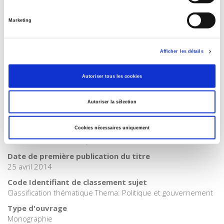
Catégorie (éditeur)
Internet Hierarchy
>
Europe
Marketing
Catégorie (éditeur)
Internet Hierarchy
>
International
Catégorie (éditeur)
Afficher les détails
Internet Hierarchy
>
Politique
BISAC Subject Heading
Autoriser tous les cookies
POL000000 POLITICAL SCIENCE
Code publique Onix
Autoriser la sélection
06 Professionnel et académique
CLIL (Version 2013-2019 )
Cookies nécessaires uniquement
3283 SCIENCES POLITIQUES
Date de première publication du titre
25 avril 2014
Code Identifiant de classement sujet
Classification thématique Thema: Politique et gouvernement
Type d'ouvrage
Monographie