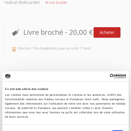
radical étatsunien
Lire la suite
Livre broché
-
20,00 €
Acheter
Attention ! Pas d'expédition jusqu'au lundi 17 août
Ce site web utilise des cookies
Les cookies nous permettent de personnaliser le contenu et les annonces, d'offrir des
Spécifications
fonctionnalités relatives aux médias sociaux et d'analyser notre trafic. Nous partageons
également des informations sur l'utilisation de notre site avec nos partenaires de médias
sociaux, de publicité et d'analyse, qui peuvent combiner celles-ci avec d'autres
Formats
informations que vous leur avez fournies ou qu'ils ont collectées lors de votre utilisation
de leurs services.
Sommaire
Sélection