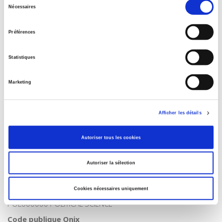
Nécessaires
du
Spécifications
consentement
Préférences
Éditeur
Presses de Sciences Po
Statistiques
Auteur
Marketing
Revue
Raisons politiques
Afficher les détails
ISSN
12911941
Autoriser tous les cookies
Langue
français
Autoriser la sélection
Catégorie (éditeur)
Internet Hierarchy
>
Politique
Cookies nécessaires uniquement
BISAC Subject Heading
POL000000 POLITICAL SCIENCE
Code publique Onix