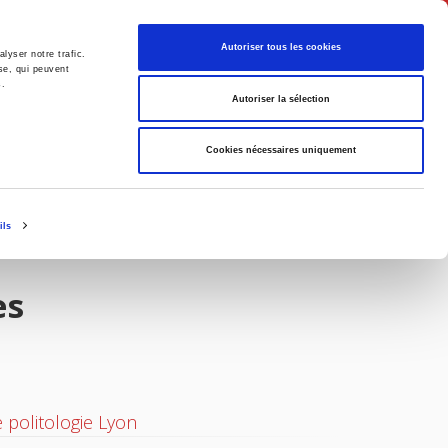
Français
Autoriser tous les cookies
lyser notre trafic.
se, qui peuvent
s.
Politique
Société
Autoriser la sélection
Cookies nécessaires uniquement
ils
es
 politologie Lyon