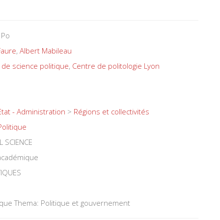
 Po
Faure
,
Albert Mabileau
 de science politique
,
Centre de politologie Lyon
Etat - Administration
>
Régions et collectivités
Politique
L SCIENCE
 académique
TIQUES
tique Thema: Politique et gouvernement