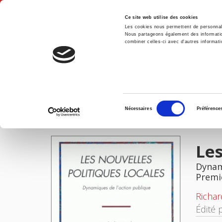
Ce site web utilise des cookies
Les cookies nous permettent de personnalis
Nous partageons également des informations
combiner celles-ci avec d'autres informatio
Accue
Les nouvelles politiques locales
Accueil
Sélection
Nécessaires
Préférence
du
IMAGES
consentement
Les
Dynam
Premi
Richa
Édité 