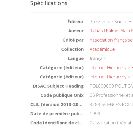
Spécifications
Éditeur
Presses de Sciences
Auteur
Richard Balme
,
Alain 
Édité par
Association française
Collection
Académique
Langue
français
Catégorie (éditeur)
Internet Hierarchy
>
Catégorie (éditeur)
Internet Hierarchy
>
BISAC Subject Heading
POL000000 POLITICA
Code publique Onix
06 Professionnel et
CLIL (Version 2013-2019 )
3283 SCIENCES POLI
Date de première publication du titre
1999
Code Identifiant de classement sujet
Classification théma