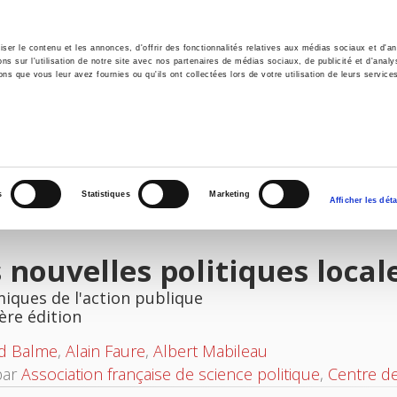
er le contenu et les annonces, d'offrir des fonctionnalités relatives aux médias sociaux et d'ana
 sur l'utilisation de notre site avec nos partenaires de médias sociaux, de publicité et d'analy
ns que vous leur avez fournies ou qu'ils ont collectées lors de votre utilisation de leurs service
il
Environnement
Histoire
International
s
Statistiques
Marketing
Afficher les déta
 nouvelles politiques local
iques de l'action publique
ère édition
rd Balme
,
Alain Faure
,
Albert Mabileau
par
Association française de science politique
,
Centre de