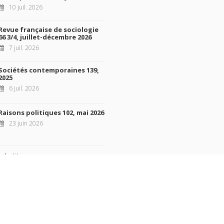
10 juil. 2026
Revue française de sociologie
66 3/4, juillet-décembre 2026
7 juil. 2026
Sociétés contemporaines 139,
2025
6 juil. 2026
Raisons politiques 102, mai 2026
23 juin 2026
 de titres
ht © 2026, Presses de Sciences Po. Powered by
GiantChair
. All Rights