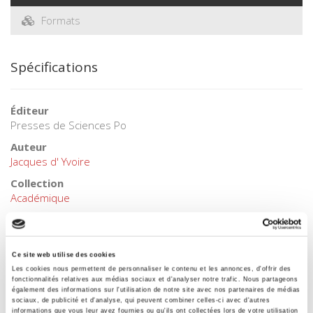
Formats
Spécifications
Éditeur
Presses de Sciences Po
Auteur
Jacques d' Yvoire
Collection
Académique
Langue
français
Mots clés
Ce site web utilise des cookies
Europe
,
Maghreb
Les cookies nous permettent de personnaliser le contenu et les annonces, d'offrir des
fonctionnalités relatives aux médias sociaux et d'analyser notre trafic. Nous partageons
Catégorie (éditeur)
également des informations sur l'utilisation de notre site avec nos partenaires de médias
sociaux, de publicité et d'analyse, qui peuvent combiner celles-ci avec d'autres
Internet Hierarchy
>
Monde & sociétés
>
Maghreb
informations que vous leur avez fournies ou qu'ils ont collectées lors de votre utilisation