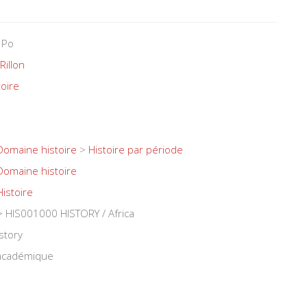
 Po
Rillon
toire
Domaine histoire
>
Histoire par période
Domaine histoire
Histoire
 HIS001000 HISTORY / Africa
story
 académique