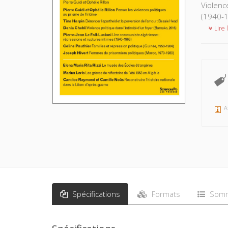
Violenc
(1940-1
Lire l
A
Spécifications
Formats
Somm