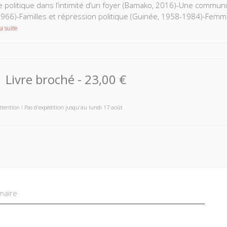
e politique dans l’intimité d’un foyer (Bamako, 2016)-Une communi
966)-Familles et répression politique (Guinée, 1958-1984)-Femme
a suite
Livre broché
-
23,00 €
ttention ! Pas d'expédition jusqu'au lundi 17 août
aire