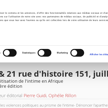
er le contenu et les annonces, d'offrir des fonctionnalités relatives aux médias sociaux et d'ana
 sur l'utilisation de notre site avec nos partenaires de médias sociaux, de publicité et d'analy
ns que vous leur avez fournies ou qu'ils ont collectées lors de votre utilisation de leurs service
il
Environnement
Histoire
International
s
Statistiques
Marketing
Afficher les déta
& 21 rue d'histoire 151, ju
itisation de l'intime en Afrique
ère édition
eur éditorial
Pierre Guidi
,
Ophélie Rillon
les violences politiques au prisme de l'intime- Dénoncer l’aparthe