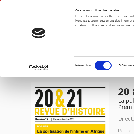
Ce site web utilise des cookies
Les cookies nous permettent de personnalis
Nous partageons également des informations
combiner celles-ci avec d'autres informatio
Accue
20 & 21 rue d'histoire 151, juillet-septembre 2021
Accueil
Sélection
Nécessaires
Préférence
du
IMAGES
consentement
20 
La pol
Premi
Direct
Penser 