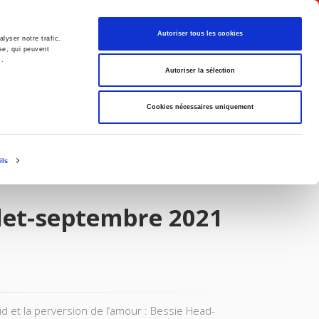
Français
Autoriser tous les cookies
lyser notre trafic.
se, qui peuvent
s.
Politique
Société
Autoriser la sélection
Cookies nécessaires uniquement
ils
illet-septembre 2021
id et la perversion de l’amour : Bessie Head-