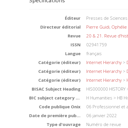
Spécifications
Éditeur
Presses de Sciences
Directeur éditorial
Pierre Guidi
,
Ophélie 
Revue
20 & 21. Revue d'his
ISSN
02941759
Langue
français
Catégorie (éditeur)
Internet Hierarchy
>
Catégorie (éditeur)
Internet Hierarchy
>
Catégorie (éditeur)
Internet Hierarchy
>
BISAC Subject Heading
HIS000000 HISTORY >
BIC subject category (UK)
H Humanities > HB Hi
Code publique Onix
06 Professionnel et
Date de première publication du titre
06 janvier 2022
Type d'ouvrage
Numéro de revue