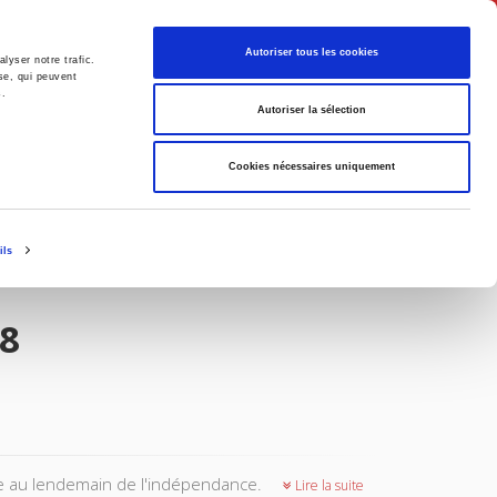
Français
Autoriser tous les cookies
lyser notre trafic.
se, qui peuvent
s.
Politique
Société
Autoriser la sélection
Cookies nécessaires uniquement
ils
68
ire au lendemain de l'indépendance.
Lire la suite