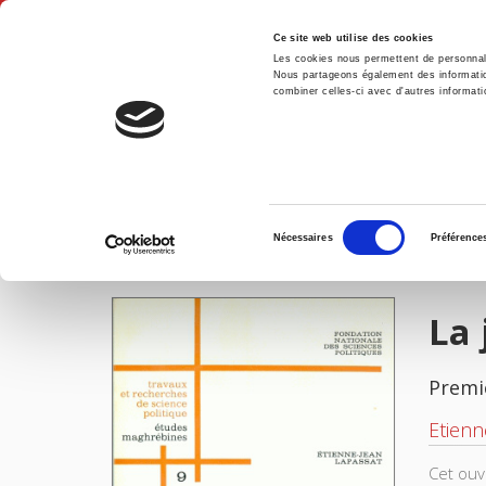
Ce site web utilise des cookies
Les cookies nous permettent de personnalis
Nous partageons également des informations
combiner celles-ci avec d'autres informatio
Accue
La justice en Algérie, 1962-1968
Accueil
Sélection
Nécessaires
Préférence
du
IMAGES
consentement
La 
Premi
Etienn
Cet ouv