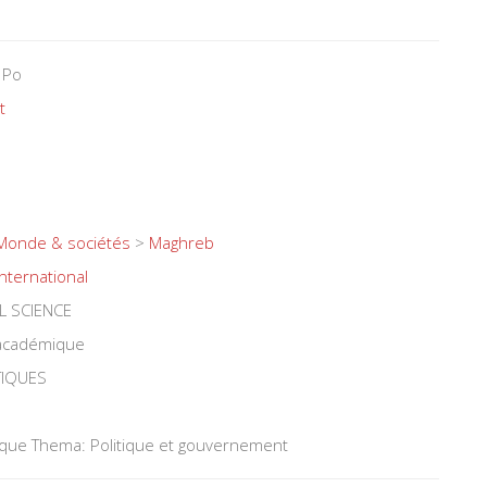
 Po
t
Monde & sociétés
>
Maghreb
International
L SCIENCE
 académique
TIQUES
tique Thema: Politique et gouvernement