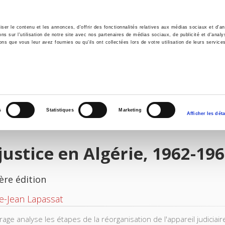
er le contenu et les annonces, d'offrir des fonctionnalités relatives aux médias sociaux et d'ana
 sur l'utilisation de notre site avec nos partenaires de médias sociaux, de publicité et d'analy
ns que vous leur avez fournies ou qu'ils ont collectées lors de votre utilisation de leurs service
il
Environnement
Histoire
International
s
Statistiques
Marketing
Afficher les déta
justice en Algérie, 1962-19
ère édition
e-Jean Lapassat
rage analyse les étapes de la réorganisation de l'appareil judicia