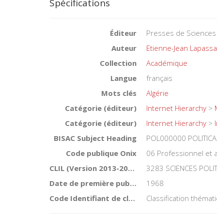
Spécifications
Éditeur
Presses de Sciences
Auteur
Etienne-Jean Lapassa
Collection
Académique
Langue
français
Mots clés
Algérie
Catégorie (éditeur)
Internet Hierarchy
>
Catégorie (éditeur)
Internet Hierarchy
>
BISAC Subject Heading
POL000000 POLITICA
Code publique Onix
06 Professionnel et
CLIL (Version 2013-2019 )
3283 SCIENCES POLI
Date de première publication du titre
1968
Code Identifiant de classement sujet
Classification théma