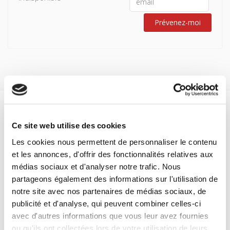
Prévenez-moi
Spécifications
Ce site web utilise des cookies
Formats
Les cookies nous permettent de personnaliser le contenu
et les annonces, d'offrir des fonctionnalités relatives aux
médias sociaux et d'analyser notre trafic. Nous
Spécifications
partageons également des informations sur l'utilisation de
notre site avec nos partenaires de médias sociaux, de
publicité et d'analyse, qui peuvent combiner celles-ci
Éditeur
Presses de Sciences Po
avec d'autres informations que vous leur avez fournies
ou qu'ils ont collectées lors de votre utilisation de leurs