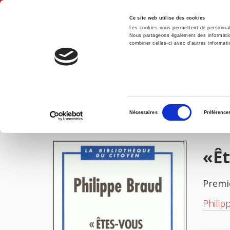
Ce site web utilise des cookies
Les cookies nous permettent de personnalis
Nous partageons également des informations
combiner celles-ci avec d'autres informatio
Accue
«Êtes-vous catholique...?»
Accueil
Sélection
Nécessaires
Préférence
du
IMAGES
consentement
«Êt
Premi
Philip