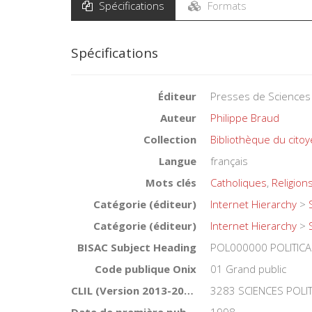
Spécifications
Formats
Spécifications
Éditeur
Presses de Sciences
Auteur
Philippe Braud
Collection
Bibliothèque du cito
Langue
français
Mots clés
Catholiques
,
Religion
Catégorie (éditeur)
Internet Hierarchy
>
Catégorie (éditeur)
Internet Hierarchy
>
BISAC Subject Heading
POL000000 POLITICA
Code publique Onix
01 Grand public
CLIL (Version 2013-2019 )
3283 SCIENCES POLI