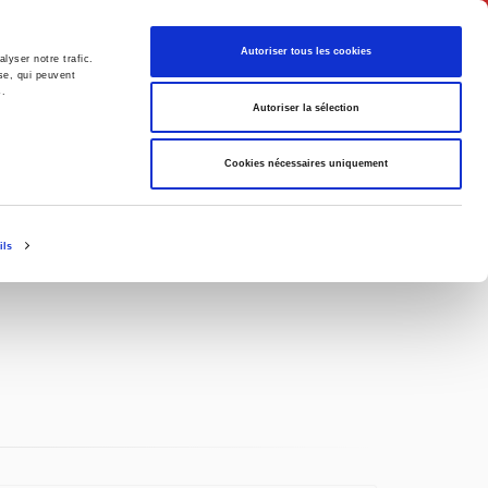
Français
Autoriser tous les cookies
lyser notre trafic.
se, qui peuvent
s.
Politique
Société
Autoriser la sélection
Cookies nécessaires uniquement
ils