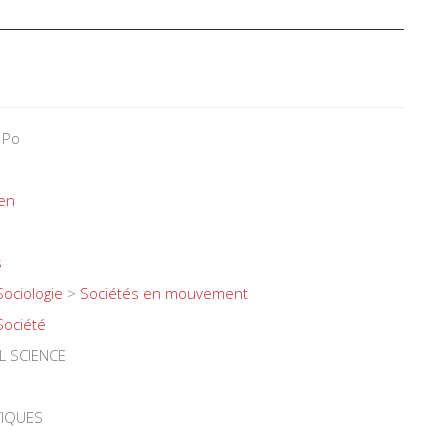
 Po
yen
s
Sociologie
>
Sociétés en mouvement
Société
L SCIENCE
TIQUES