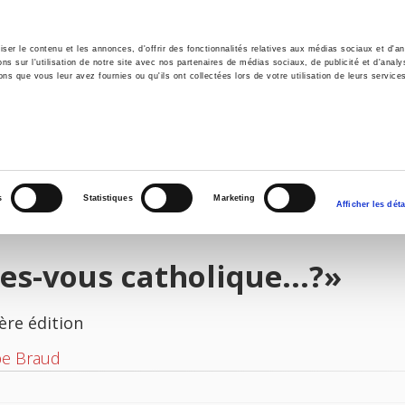
er le contenu et les annonces, d'offrir des fonctionnalités relatives aux médias sociaux et d'ana
 sur l'utilisation de notre site avec nos partenaires de médias sociaux, de publicité et d'analy
ns que vous leur avez fournies ou qu'ils ont collectées lors de votre utilisation de leurs service
il
Environnement
Histoire
International
s
Statistiques
Marketing
Afficher les déta
es-vous catholique...?»
ère édition
pe Braud