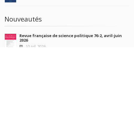
Nouveautés
Revue française de science politique 76-2, avril-juin
2026
10 juil. 2026
Revue française de sociologie 66 3/4, juillet-décembre
2026
7 juil. 2026
Sociétés contemporaines 139, 2025
6 juil. 2026
Raisons politiques 102, mai 2026
23 juin 2026