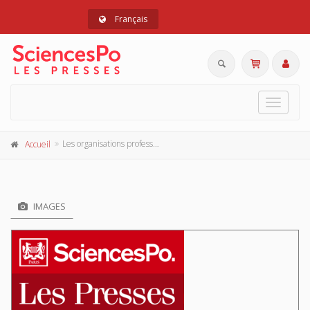
Français
Toggle
navigat
Les organisations professionnelles françaises et le Marché commun
Accueil
IMAGES