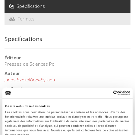
Spécifications
Formats
Spécifications
Éditeur
Presses de Sciences Po
Auteur
Janós Szokolóczy-Syllaba
Collection
Académique
Langue
Ce site web utilise des cookies
français
Les cookies nous permettent de personnaliser le contenu et les annonces, d'offrir des
fonctionnalités relatives aux médias sociaux et d'analyser notre trafic. Nous partageons
Mots clés
également des informations sur l'utilisation de notre site avec nos partenaires de médias
Politique économique
sociaux, de publicité et d'analyse, qui peuvent combiner celles-ci avec d'autres
informations que vous leur avez fournies ou qu'ils ont collectées lors de votre utilisation
de leurs services.