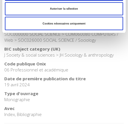
Internet Hierarchy
>
Société
Autoriser la sélection
Catégorie (éditeur)
Internet Hierarchy
>
Sociologie
Cookies nécessaires uniquement
BISAC Subject Heading
SOC000000 SOCIAL SCIENCE > COM060080 COMPUTERS /
Web > SOC026000 SOCIAL SCIENCE / Sociology
BIC subject category (UK)
J Society & social sciences > JH Sociology & anthropology
Code publique Onix
06 Professionnel et académique
Date de première publication du titre
19 avril 2024
Type d'ouvrage
Monographie
Avec
Index, Bibliographie