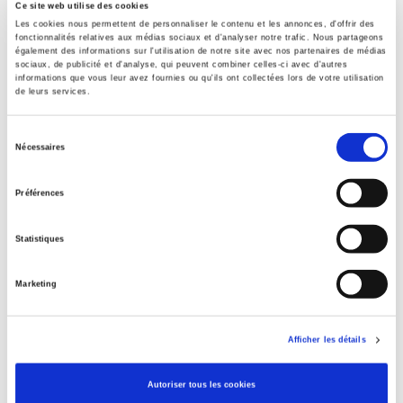
Ce site web utilise des cookies
Les cookies nous permettent de personnaliser le contenu et les annonces, d'offrir des
Sommaire
fonctionnalités relatives aux médias sociaux et d'analyser notre trafic. Nous partageons
également des informations sur l'utilisation de notre site avec nos partenaires de médias
sociaux, de publicité et d'analyse, qui peuvent combiner celles-ci avec d'autres
informations que vous leur avez fournies ou qu'ils ont collectées lors de votre utilisation
Spécifications
de leurs services.
Sélection
Éditeur
Nécessaires
du
Presses de Sciences Po
consentement
Auteur
Préférences
Melchior Simioni
,
Philippe Steiner
Collection
Statistiques
Essai
Langue
Marketing
français
Catégorie (éditeur)
Afficher les détails
Internet Hierarchy
>
Economie politique
>
Economie
française
Autoriser tous les cookies
Catégorie (éditeur)