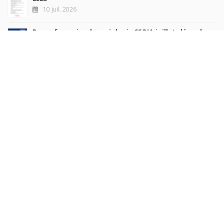
10 juil. 2026
Revue française de sociologie 66 3/4, juillet-décembre
2026
7 juil. 2026
Sociétés contemporaines 139, 2025
6 juil. 2026
Raisons politiques 102, mai 2026
23 juin 2026
plus de titres
Rechercher
AUTEURS