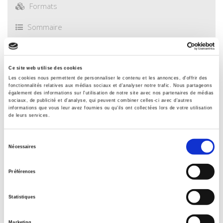
Formats
Sommaire
Spécifications
Ce site web utilise des cookies
Les cookies nous permettent de personnaliser le contenu et les annonces, d'offrir des
fonctionnalités relatives aux médias sociaux et d'analyser notre trafic. Nous partageons
Éditeur
également des informations sur l'utilisation de notre site avec nos partenaires de médias
Presses de Sciences Po
sociaux, de publicité et d'analyse, qui peuvent combiner celles-ci avec d'autres
informations que vous leur avez fournies ou qu'ils ont collectées lors de votre utilisation
Auteur
de leurs services.
Antoine Vauchez
Sélection
Avec
Nécessaires
Lola Avril
,
Anne Bellon
,
Isabelle Boucobza
,
Olivia Buy-Xuan
,
du
Jean-Michel Chahsiche
,
Pierre France
,
Thomas Lépinay
,
consentement
Préférences
Jérôme Pacouret
,
Charles Thibout
,
Jana Vargovcikova
,
Mélanie
Vay
,
Caroline Vincensini
Statistiques
Collection
Académique
Marketing