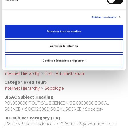
Langue
français
Catégorie (éditeur)
Afficher les détails
Internet Hierarchy
>
Etat - Administration
>
Administration
française
Autoriser tous les cookies
Catégorie (éditeur)
Internet Hierarchy
>
Science politique
>
Gouvernances
Autoriser la sélection
Catégorie (éditeur)
Internet Hierarchy
>
Domaines
>
Gouvernances
Cookies nécessaires uniquement
Catégorie (éditeur)
Internet Hierarchy
>
Etat - Administration
Catégorie (éditeur)
Internet Hierarchy
>
Sociologie
BISAC Subject Heading
POL000000 POLITICAL SCIENCE > SOC000000 SOCIAL
SCIENCE > SOC026000 SOCIAL SCIENCE / Sociology
BIC subject category (UK)
J Society & social sciences > JP Politics & government > JH