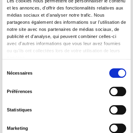
Les cookies nous permettent de personnaliser le contenu
Spécifications
et les annonces, d'offrir des fonctionnalités relatives aux
médias sociaux et d'analyser notre trafic. Nous
partageons également des informations sur l'utilisation de
Éditeur
notre site avec nos partenaires de médias sociaux, de
Presses de Sciences Po
publicité et d'analyse, qui peuvent combiner celles-ci
Auteur
avec d'autres informations que vous leur avez fournies
CIHEAM
ou qu'ils ont collectées lors de votre utilisation de leurs
Langue
services.
français
Sélection
Mots clés
Nécessaires
du
agriculture
,
Développement
,
Développement durable
consentement
Catégorie (éditeur)
Préférences
Internet Hierarchy
>
Géopolitique
>
Developpement /
durable
Catégorie (éditeur)
Statistiques
Internet Hierarchy
>
Europe
>
Politiques européennes
Catégorie (éditeur)
Marketing
Internet Hierarchy
>
Economie politique