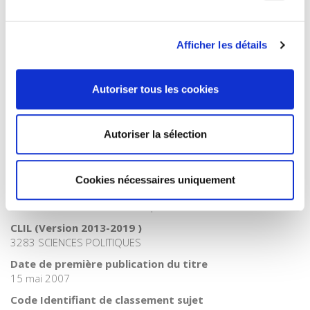
Catégorie (éditeur)
Internet Hierarchy
>
Environnement
Afficher les détails
Catégorie (éditeur)
Internet Hierarchy
>
International
Catégorie (éditeur)
Autoriser tous les cookies
Internet Hierarchy
>
Politique
Catégorie (éditeur)
Internet Hierarchy
>
Société
Autoriser la sélection
BISAC Subject Heading
POL000000 POLITICAL SCIENCE
Cookies nécessaires uniquement
Code publique Onix
06 Professionnel et académique
CLIL (Version 2013-2019 )
3283 SCIENCES POLITIQUES
Date de première publication du titre
15 mai 2007
Code Identifiant de classement sujet