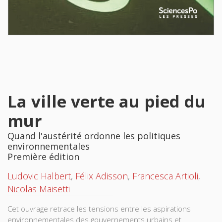
La ville verte au pied du
mur
Quand l'austérité ordonne les politiques
environnementales
Première édition
Ludovic Halbert
,
Félix Adisson
,
Francesca Artioli
,
Nicolas Maisetti
Cet ouvrage retrace les tensions entre les aspirations
environnementales des gouvernements urbains et