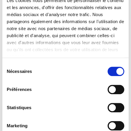
Les cookies nous permettent de personnaliser le contenu
Formats
et les annonces, d'offrir des fonctionnalités relatives aux
médias sociaux et d'analyser notre trafic. Nous
Sommaire
partageons également des informations sur l'utilisation de
Extrait
notre site avec nos partenaires de médias sociaux, de
publicité et d'analyse, qui peuvent combiner celles-ci
avec d'autres informations que vous leur avez fournies
Spécifications
ou qu'ils ont collectées lors de votre utilisation de leurs
services.
Éditeur
Sélection
Presses de Sciences Po
Nécessaires
du
consentement
Auteur
Ludovic Halbert
,
Félix Adisson
,
Francesca Artioli
,
Nicolas
Préférences
Maisetti
Collection
Statistiques
Académique
Langue
français
Marketing