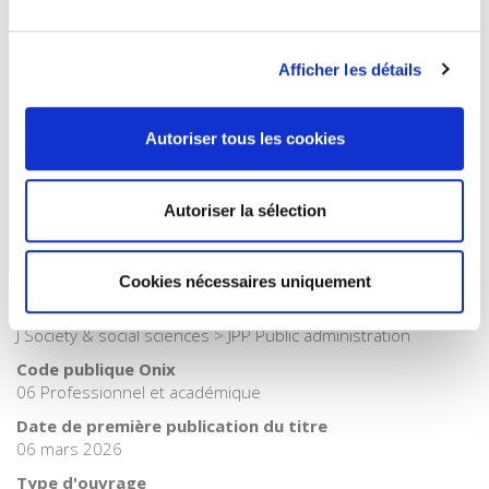
Catégorie (éditeur)
Internet Hierarchy
>
Domaines
>
Gouvernances
Catégorie (éditeur)
Afficher les détails
Internet Hierarchy
>
Science politique
>
Gouvernances
Catégorie (éditeur)
Autoriser tous les cookies
Internet Hierarchy
>
Développement durable
Catégorie (éditeur)
Internet Hierarchy
>
Société
Autoriser la sélection
BISAC Subject Heading
SOC000000 SOCIAL SCIENCE > SOC026030 SOCIAL SCIENCE
/ Sociology / Urban
Cookies nécessaires uniquement
BIC subject category (UK)
J Society & social sciences > JPP Public administration
Code publique Onix
06 Professionnel et académique
Date de première publication du titre
06 mars 2026
Type d'ouvrage