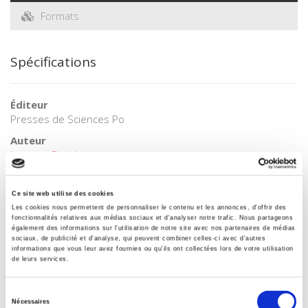
Formats
Spécifications
Éditeur
Presses de Sciences Po
Auteur
Jacques Girault
Collection
Académique
Ce site web utilise des cookies
Les cookies nous permettent de personnaliser le contenu et les annonces, d'offrir des
Langue
fonctionnalités relatives aux médias sociaux et d'analyser notre trafic. Nous partageons
français
également des informations sur l'utilisation de notre site avec nos partenaires de médias
sociaux, de publicité et d'analyse, qui peuvent combiner celles-ci avec d'autres
Catégorie (éditeur)
informations que vous leur avez fournies ou qu'ils ont collectées lors de votre utilisation
Internet Hierarchy
>
Domaine histoire
>
Biographies
de leurs services.
Catégorie (éditeur)
Sélection
Internet Hierarchy
>
Histoire
Nécessaires