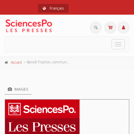
Français
Toggle
navigat
Benoît Frachon, communiste et syndicaliste
Accueil
IMAGES