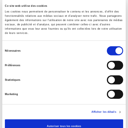
Auteur
Ce site web utilise des cookies
Les cookies nous permettent de personnaliser le contenu et les annonces, d'offrir des
Marie-Anne Frison-Roche
fonctionnalités relatives aux médias sociaux et d'analyser notre trafic. Nous partageons
également des informations sur l'utilisation de notre site avec nos partenaires de médias
Collection
sociaux, de publicité et d'analyse, qui peuvent combiner celles-ci avec d'autres
Coéditions
informations que vous leur avez fournies ou qu'ils ont collectées lors de votre utilisation
de leurs services.
Langue
français
Sélection
Catégorie (éditeur)
Nécessaires
du
Internet Hierarchy
>
Economie politique
>
Economie
consentement
française
Préférences
Catégorie (éditeur)
Internet Hierarchy
>
Economie politique
Statistiques
Catégorie (éditeur)
Internet Hierarchy
>
Politique
Marketing
Catégorie (éditeur)
Internet Hierarchy
>
Société
Afficher les détails
BISAC Subject Heading
POL000000 POLITICAL SCIENCE
Autoriser tous les cookies