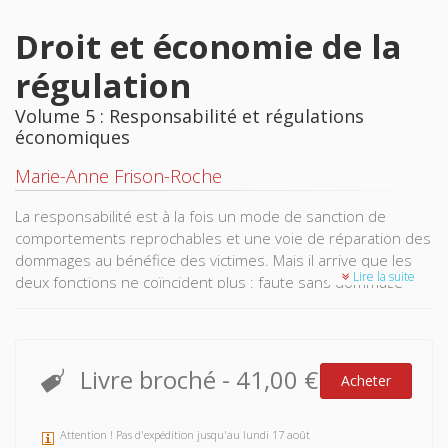
Droit et économie de la
régulation
Volume 5 : Responsabilité et régulations
économiques
Marie-Anne Frison-Roche
La responsabilité est à la fois un mode de sanction de
comportements reprochables et une voie de réparation des
dommages au bénéfice des victimes. Mais il arrive que les
Lire la suite
deux fonctions ne coïncident plus : faute sans dommage
attribué, préjudice non rattachable à une personne. L'ordre
juridique traduit alors des choix politiques consistant à
privilégier l'un ou l'autre, non seulement par préférence
mais encore par considération d’interférences, comme celle
Livre broché
-
41,00 €
Acheter
de l’assurance.
La régulation y ajoute la dimension systémique, liée au
Attention ! Pas d'expédition jusqu'au lundi 17 août