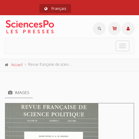
Français
Toggle
navigat
Revue française de science politique 49 - 3, juin 1999
Accueil
IMAGES