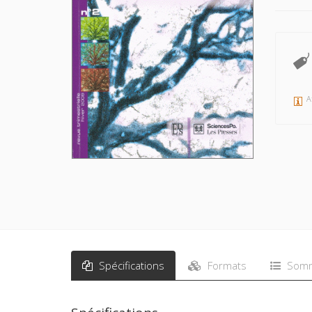
A
Spécifications
Formats
Somm