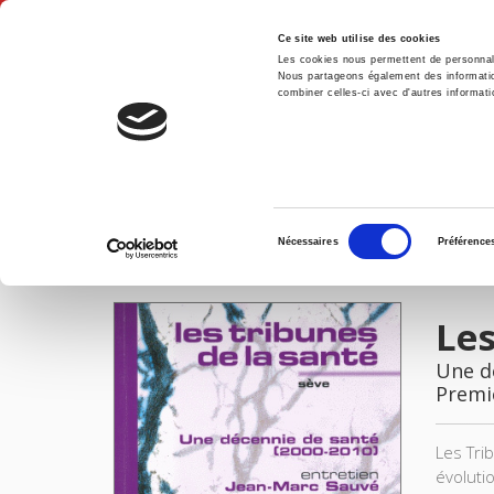
Ce site web utilise des cookies
Les cookies nous permettent de personnalis
Nous partageons également des informations
combiner celles-ci avec d'autres informatio
Accue
Les Tribunes de la santé - Sève 25, hiver 2009
Accueil
Sélection
Nécessaires
Préférence
du
IMAGES
consentement
Les
Une d
Premi
Les Tri
évoluti