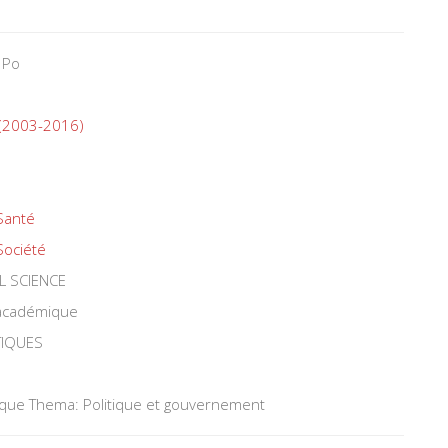
 Po
 (2003-2016)
Santé
Société
L SCIENCE
 académique
TIQUES
tique Thema: Politique et gouvernement