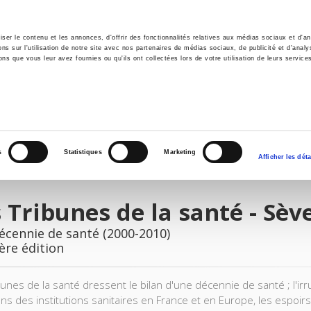
er le contenu et les annonces, d'offrir des fonctionnalités relatives aux médias sociaux et d'ana
 sur l'utilisation de notre site avec nos partenaires de médias sociaux, de publicité et d'analy
ns que vous leur avez fournies ou qu'ils ont collectées lors de votre utilisation de leurs service
il
Environnement
Histoire
International
s
Statistiques
Marketing
Afficher les déta
 Tribunes de la santé - Sève
écennie de santé (2000-2010)
ère édition
bunes de la santé dressent le bilan d'une décennie de santé ; l'ir
ons des institutions sanitaires en France et en Europe, les espoir