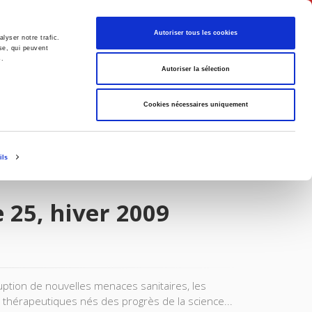
Français
Autoriser tous les cookies
lyser notre trafic.
se, qui peuvent
s.
Politique
Société
Autoriser la sélection
Cookies nécessaires uniquement
ils
 25, hiver 2009
ruption de nouvelles menaces sanitaires, les
s thérapeutiques nés des progrès de la science...