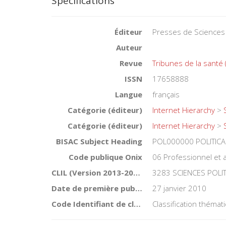
Spécifications
Éditeur
Presses de Sciences
Auteur
Revue
Tribunes de la santé
ISSN
17658888
Langue
français
Catégorie (éditeur)
Internet Hierarchy
>
Catégorie (éditeur)
Internet Hierarchy
>
BISAC Subject Heading
POL000000 POLITICA
Code publique Onix
06 Professionnel et
CLIL (Version 2013-2019 )
3283 SCIENCES POLI
Date de première publication du titre
27 janvier 2010
Code Identifiant de classement sujet
Classification théma