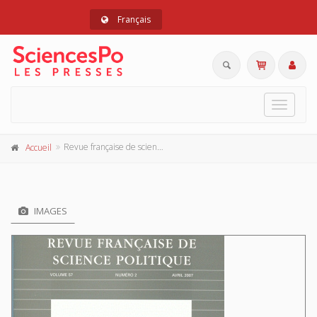
Français
Toggle
navigat
Revue française de science politique 57 - 2, avril 2007
Accueil
IMAGES