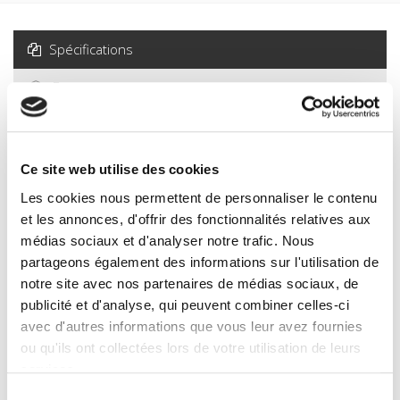
Spécifications
Formats
Sommaire
Ce site web utilise des cookies
Spécifications
Les cookies nous permettent de personnaliser le contenu
et les annonces, d'offrir des fonctionnalités relatives aux
Éditeur
médias sociaux et d'analyser notre trafic. Nous
Presses de Sciences Po
partageons également des informations sur l'utilisation de
notre site avec nos partenaires de médias sociaux, de
Auteur
publicité et d'analyse, qui peuvent combiner celles-ci
Revue
avec d'autres informations que vous leur avez fournies
Revue française de science politique
ou qu'ils ont collectées lors de votre utilisation de leurs
ISSN
services.
00352950
Sélection