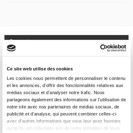
Spécifications
Formats
Sommaire
Ce site web utilise des cookies
Les cookies nous permettent de personnaliser le contenu
Spécifications
et les annonces, d'offrir des fonctionnalités relatives aux
médias sociaux et d'analyser notre trafic. Nous
partageons également des informations sur l'utilisation de
Éditeur
notre site avec nos partenaires de médias sociaux, de
Presses de Sciences Po
publicité et d'analyse, qui peuvent combiner celles-ci
Auteur
avec d'autres informations que vous leur avez fournies
ou qu'ils ont collectées lors de votre utilisation de leurs
Revue