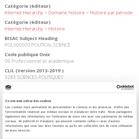
Catégorie (éditeur)
Internet Hierarchy
>
Domaine histoire
>
Histoire par période
Catégorie (éditeur)
Internet Hierarchy
>
Histoire
BISAC Subject Heading
POL000000 POLITICAL SCIENCE
Code publique Onix
06 Professionnel et académique
CLIL (Version 2013-2019 )
3283 SCIENCES POLITIQUES
Date de première publication du titre
1992
Code Identifiant de classement sujet
Ce site web utilise des cookies
Les cookies nous permettent de personnaliser le contenu et les annonces, d'offrir des
Classification thématique Thema: Politique et gouvernement
fonctionnalités relatives aux médias sociaux et d'analyser notre trafic. Nous partageons
également des informations sur l'utilisation de notre site avec nos partenaires de médias
sociaux, de publicité et d'analyse, qui peuvent combiner celles-ci avec d'autres
informations que vous leur avez fournies ou qu'ils ont collectées lors de votre utilisation
de leurs services.
Titres
liés