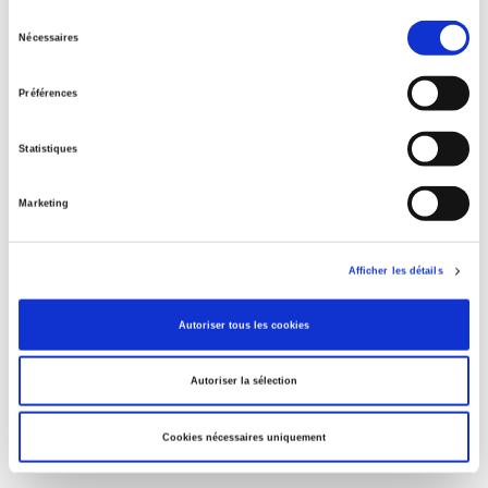
Sélection
Nécessaires
Parents en quête de droits
du
consentement
Préférences
La ville verte au pied du mur
Statistiques
Marketing
Salariés en justice
Afficher les détails
La mutation climatique
Autoriser tous les cookies
Autoriser la sélection
Cookies nécessaires uniquement