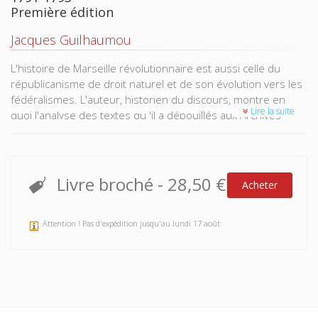
Première édition
Jacques Guilhaumou
L'histoire de Marseille révolutionnaire est aussi celle du
républicanisme de droit naturel et de son évolution vers les
fédéralismes. L'auteur, historien du discours, montre en
Lire la suite
quoi l'analyse des textes qu 'il a dépouillés aux Archives
départementales permet de dégager les pratiques dites «
jacobines » et leur dimension doctrinale. Contrairement à
ceux qui estiment que le terme fédéralisme est « un
monstre polémique bricolé par le jacobinisme » (l'expression
Livre broché
-
28,50 €
Acheter
est de Mona Ozouf), Jacques Guilhaumou considère comme
essentiel le rapprochement entre républicanisme et
fédéralisme ; il s'appuie sur l'exemple de Marseille pour le
Attention ! Pas d'expédition jusqu'au lundi 17 août
prouver. En effet, l'émergence précoce du républicanisme y
est d'autant plus remarquable qu'elle suscitera des
expériences fédéralistes. Tout au long du moment
républicain (1790-1793), Marseille multiplie les initiatives
créatrices d'un nouveau type de relations politiques :