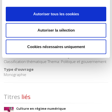
Code publique Onix
06 Professionnel et académique
Autoriser tous les cookies
CLIL (Version 2013-2019 )
3283 SCIENCES POLITIQUES
Crédit
Autoriser la sélection
Presses de Sciences Po
Date de première publication du titre
Cookies nécessaires uniquement
19 novembre 2013
Code Identifiant de classement sujet
Classification thématique Thema: Politique et gouvernement
Type d'ouvrage
Monographie
Titres
liés
Culture en régime numérique