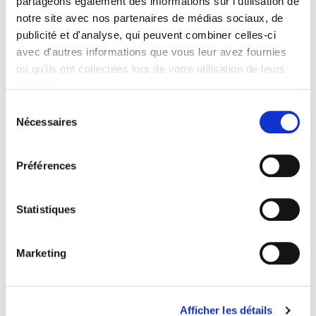
partageons également des informations sur l'utilisation de
Formats
notre site avec nos partenaires de médias sociaux, de
publicité et d'analyse, qui peuvent combiner celles-ci
avec d'autres informations que vous leur avez fournies
Spécifications
ou qu'ils ont collectées lors de votre utilisation de leurs
services.
Éditeur
Sélection
Nécessaires
Presses de Sciences Po
du
consentement
Co-éditeur
Editions de Santé
Préférences
Auteur
François Bourdillon
,
Marie Mesnil
Statistiques
Collection
Coéditions
Marketing
Langue
français
BISAC Subject Heading
POL000000 POLITICAL SCIENCE
Afficher les détails