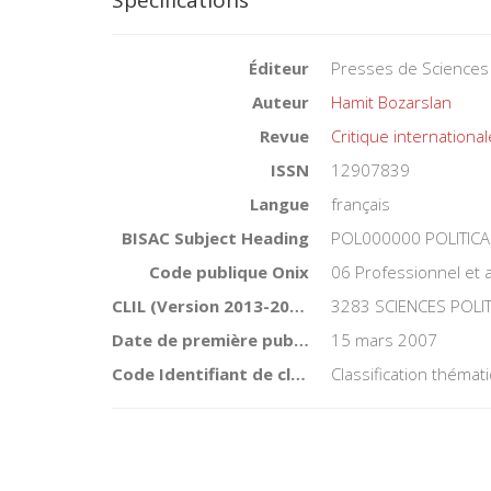
Éditeur
Presses de Sciences
Auteur
Hamit Bozarslan
Revue
Critique international
ISSN
12907839
Langue
français
BISAC Subject Heading
POL000000 POLITICA
Code publique Onix
06 Professionnel et
CLIL (Version 2013-2019 )
3283 SCIENCES POLI
Date de première publication du titre
15 mars 2007
Code Identifiant de classement sujet
Classification théma