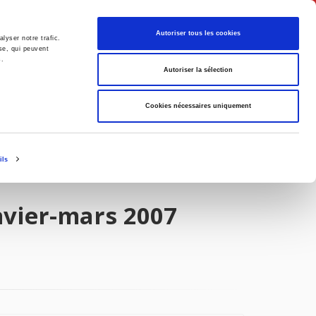
Français
Autoriser tous les cookies
lyser notre trafic.
se, qui peuvent
s.
Politique
Société
Autoriser la sélection
Cookies nécessaires uniquement
ils
nvier-mars 2007