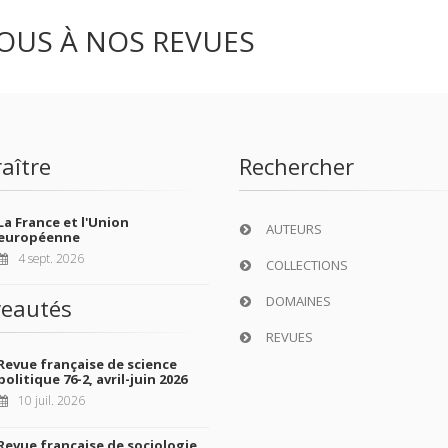
OUS À NOS REVUES
aître
Rechercher
La France et l'Union
AUTEURS
européenne
4 sept. 2026
COLLECTIONS
DOMAINES
eautés
REVUES
Revue française de science
politique 76-2, avril-juin 2026
10 juil. 2026
Revue française de sociologie