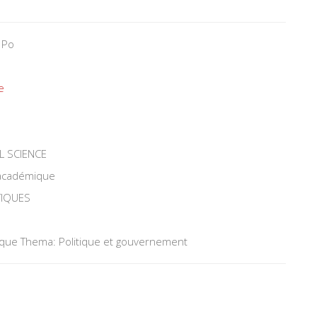
 Po
e
L SCIENCE
 académique
TIQUES
tique Thema: Politique et gouvernement