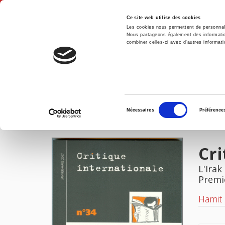
Ce site web utilise des cookies
Les cookies nous permettent de personnalis
Nous partageons également des informations
combiner celles-ci avec d'autres informatio
Accue
Critique internationale 34, janvier-mars 2007
Accueil
Sélection
Nécessaires
Préférence
du
IMAGES
consentement
Cri
L'Irak
Premi
Hamit