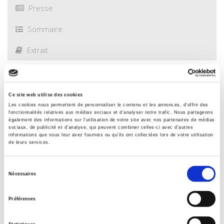
Presse
Sommaire
Extrait
Spécifications
Ce site web utilise des cookies
Les cookies nous permettent de personnaliser le contenu et les annonces, d'offrir des
Éditeur
fonctionnalités relatives aux médias sociaux et d'analyser notre trafic. Nous partageons
également des informations sur l'utilisation de notre site avec nos partenaires de médias
Presses de Sciences Po
sociaux, de publicité et d'analyse, qui peuvent combiner celles-ci avec d'autres
informations que vous leur avez fournies ou qu'ils ont collectées lors de votre utilisation
Auteur
de leurs services.
Franck Petiteville
,
Delphine Placidi-Frot
Préface de
Sélection
Nécessaires
Bertrand Badie
du
Avec
consentement
Préférences
David Ambrosetti
,
Lucien Bély
,
Isaline Bergamashi
,
Daniel
Compagnon
,
Guillaume Devin
,
Philippe Droz-Vincent
,
François
Gemenne
,
Pierre Grosser
,
Auriane Guilbaud
,
Ronald Hatto
,