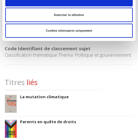
Code publique Onix
06 Professionnel et académique
CLIL (Version 2013-2019 )
Autoriser la sélection
3283 SCIENCES POLITIQUES
Cookies nécessaires uniquement
Date de première publication du titre
1967
Code Identifiant de classement sujet
Classification thématique Thema: Politique et gouvernement
Titres
liés
La mutation climatique
Parents en quête de droits