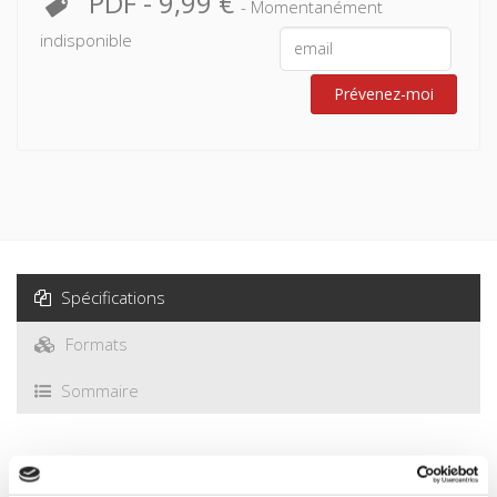
PDF
-
9,99 €
- Momentanément
Conclusion
indisponible
Prévenez-moi
Spécifications
Formats
Sommaire
Spécifications