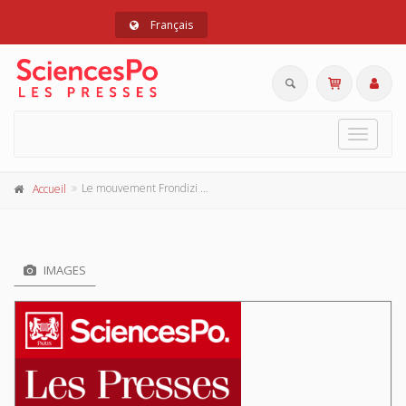
Français
Toggle
navigat
Le mouvement Frondizi et le radicalisme argentin
Accueil
IMAGES