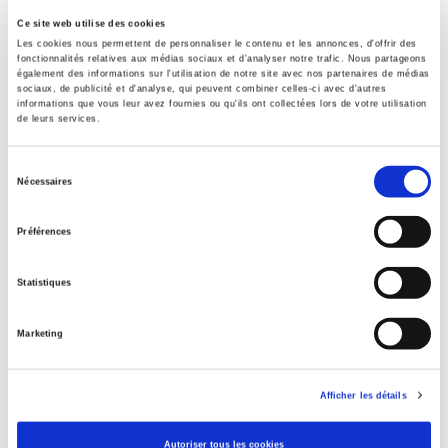
Ce site web utilise des cookies
Éditeur
Les cookies nous permettent de personnaliser le contenu et les annonces, d'offrir des
Presses de Sciences Po
fonctionnalités relatives aux médias sociaux et d'analyser notre trafic. Nous partageons
également des informations sur l'utilisation de notre site avec nos partenaires de médias
Auteur
sociaux, de publicité et d'analyse, qui peuvent combiner celles-ci avec d'autres
Alain Rouquié
informations que vous leur avez fournies ou qu'ils ont collectées lors de votre utilisation
de leurs services.
Collection
Académique
Sélection
Nécessaires
Langue
du
français
consentement
Préférences
Mots clés
Argentine
Statistiques
Catégorie (éditeur)
Internet Hierarchy
>
Monde & sociétés
>
Amérique latine
Marketing
Catégorie (éditeur)
Internet Hierarchy
>
International
BISAC Subject Heading
Afficher les détails
POL000000 POLITICAL SCIENCE
Autoriser tous les cookies