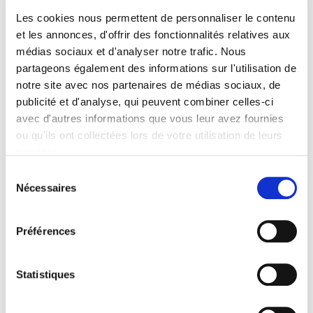
Formats
Les cookies nous permettent de personnaliser le contenu
et les annonces, d'offrir des fonctionnalités relatives aux
Sommaire
médias sociaux et d'analyser notre trafic. Nous
partageons également des informations sur l'utilisation de
Spécifications
notre site avec nos partenaires de médias sociaux, de
publicité et d'analyse, qui peuvent combiner celles-ci
avec d'autres informations que vous leur avez fournies
Éditeur
ou qu'ils ont collectées lors de votre utilisation de leurs
Presses de Sciences Po
services.
Auteur
Sélection
Vincent Pouliot
,
Jean-Philippe Thérien
Nécessaires
du
Collection
consentement
Académique
Préférences
Langue
français
Statistiques
Catégorie (éditeur)
Internet Hierarchy
>
Géopolitique
>
Gouvernance mondiale
Catégorie (éditeur)