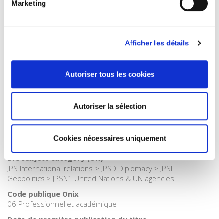
Marketing
Internet Hierarchy
>
Géopolitique
>
Organisations
internationales
Catégorie (éditeur)
Afficher les détails
Internet Hierarchy
>
Géopolitique
>
Relations internationales
Catégorie (éditeur)
Internet Hierarchy
>
Géopolitique
Autoriser tous les cookies
Catégorie (éditeur)
Internet Hierarchy
>
International
Autoriser la sélection
BISAC Subject Heading
POL000000 POLITICAL SCIENCE > POL011000 POLITICAL
SCIENCE / International Relations > POL012000 POLITICAL
Cookies nécessaires uniquement
SCIENCE / Security (National & International)
BIC subject category (UK)
JPS International relations > JPSD Diplomacy > JPSL
Geopolitics > JPSN1 United Nations & UN agencies
Code publique Onix
06 Professionnel et académique
Date de première publication du titre