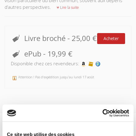
vision particulière du bien commun, souvent aux dépens
d’autres perspectives.
Lire la suite
Livre broché
-
25,00 €
Acheter
ePub
-
19,99 €
Disponible chez ces revendeurs:
Attention ! Pas d'expédition jusqu'au lundi 17 août
Spécifications
Ce site web utilise des cookies