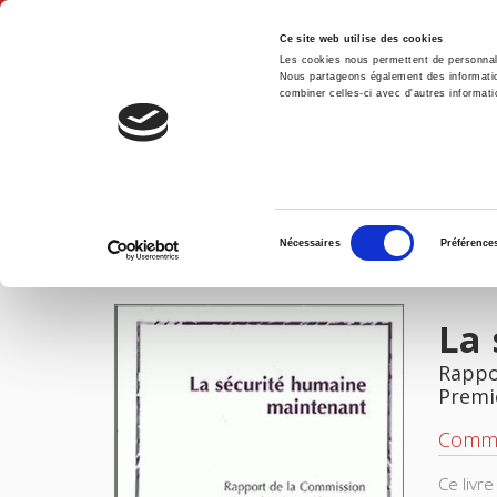
Ce site web utilise des cookies
Les cookies nous permettent de personnalis
Nous partageons également des informations
combiner celles-ci avec d'autres informatio
Accue
La sécurité humaine maintenant
Accueil
Sélection
Nécessaires
Préférence
du
IMAGES
consentement
La
Rappo
Premi
Commis
Ce livr