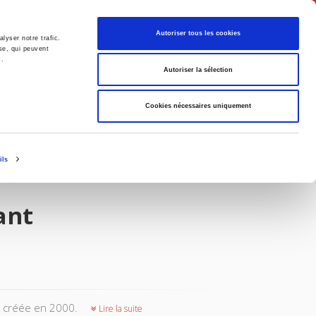
Français
Autoriser tous les cookies
lyser notre trafic.
se, qui peuvent
s.
Politique
Société
Autoriser la sélection
Cookies nécessaires uniquement
ils
ant
e, créée en 2000.
Lire la suite