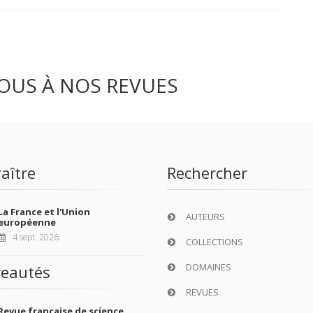
OUS À NOS REVUES
aître
Rechercher
La France et l'Union
AUTEURS
européenne
4 sept. 2026
COLLECTIONS
DOMAINES
eautés
REVUES
Revue française de science