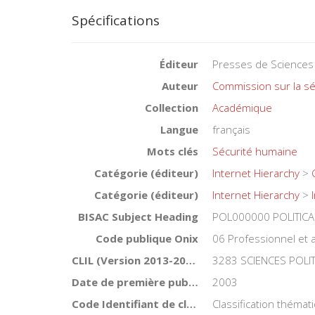
Spécifications
Éditeur
Presses de Sciences
Auteur
Commission sur la s
Collection
Académique
Langue
français
Mots clés
Sécurité humaine
Catégorie (éditeur)
Internet Hierarchy
>
Catégorie (éditeur)
Internet Hierarchy
>
BISAC Subject Heading
POL000000 POLITICA
Code publique Onix
06 Professionnel et
CLIL (Version 2013-2019 )
3283 SCIENCES POLI
Date de première publication du titre
2003
Code Identifiant de classement sujet
Classification théma