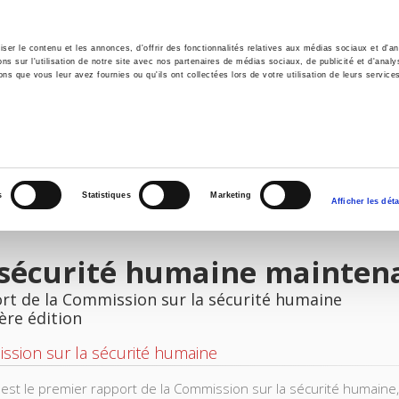
er le contenu et les annonces, d'offrir des fonctionnalités relatives aux médias sociaux et d'ana
 sur l'utilisation de notre site avec nos partenaires de médias sociaux, de publicité et d'analy
ns que vous leur avez fournies ou qu'ils ont collectées lors de votre utilisation de leurs service
il
Environnement
Histoire
International
s
Statistiques
Marketing
Afficher les déta
 sécurité humaine mainten
rt de la Commission sur la sécurité humaine
ère édition
sion sur la sécurité humaine
e est le premier rapport de la Commission sur la sécurité humain