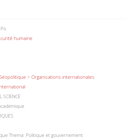
 Po
écurité humaine
Géopolitique
>
Organisations internationales
International
L SCIENCE
 académique
TIQUES
tique Thema: Politique et gouvernement